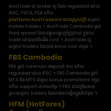
AvaTrade ជា broker ល្អ ដែល regulated ដោយ
ASIC, FSCA, FSA ហើយ
platform AvaTradeGO ងាយស្រួលប្រើ
សម្រាប់
mobile traders ។ AvaTrade Cambodia ផ្តល់
fixed spread ដែលចង្អុលបង្ហាញថ្លៃប្រាកដ ក្នុងការ
trade ដោយលាមិនដឹង cost ។ AvaTrade ល្អ
សម្រាប់ traders ដែលចង់ know cost ជាមុន ។
FBS Cambodia
FBS ផ្តល់ minimum deposit ទាប ហើយ
regulated ដោយ IFSC ។ FBS Cambodia ផ្តល់
MT4 និង MT5 ជាមួយ bonus promotions ចម្រុះ
ហើយ support ជាភាសាខ្មែរ ។ FBS ជាជម្រើសសម
ស្របសម្រាប់ traders ដែលចង់ចាប់ផ្តើមក្នុងទំហំតូច ។
HFM (HotForex)