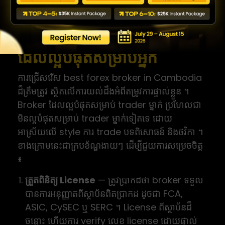
ការប្រៀបធៀប best forex broker in Cambodia ឆ្នាំ 2026
របៀបជ្រើសរើសភ្នាក់ងារ Forex
ដែលល្អបំផុតសម្រាប់អ្នក
ការជ្រើសរើស best forex broker in Cambodia
ដ៏ត្រឹមត្រូវ ស្ថិតលើការយល់ដឹងអំពីតម្រូវការផ្ទាល់ខ្លួន ។
Broker ដែលល្អបំផុតសម្រាប់ trader ម្នាក់ ប្រហែលជា
មិនល្អបំផុតសម្រាប់ trader ម្នាក់ទៀតទេ ដោយ
អាស្រ័យលើ style ការ trade បទពិសោធន៍ និងថវិកា ។
ខាងក្រោមនេះជាក្របខ័ណ្ឌងាយៗ ដើម្បីជួយការសម្រេចចិត្ត
៖
ត្រួតពិនិត្យ License
— ត្រូវប្រាកដថា broker ទទួល
បានការអនុញ្ញាតពីស្ថាប័នពិតប្រាកដ ដូចជា FCA,
ASIC, CySEC ឬ SERC ។ License ពីស្ថាប័នដ៏
ចន្លោះ ហើយការ verify លេខ license ដោយផ្ទាល់