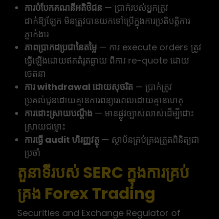
ការបំបែកគណនីអតិថិជន
— ប្រាក់របស់អ្នកត្រូវ
ដាក់ឱ្យឡែក មិនត្រូវបានយកទៅប្រើក្នុងការប្រតិបត្តិការ
ភ្នាក់ងារ
ភាពប្រាកដប្រជានៃតម្លៃ
— ការ execute orders ត្រូវ
ធ្វើឡើងដោយឥតតំរូតឆ្ងាយ ពីការ re-quote ដោយ
ចេតនា
ការ withdrawal ដោយសុចរិត
— ប្រាក់ត្រូវ
ប្រគល់ជូនដោយគ្មានការពន្យារពេលដោយគ្មានហេតុ
ការដោះស្រាយបណ្តឹង
— មានផ្លូវច្បាស់លាស់ដើម្បីដោះ
ស្រាយជម្លោះ
ការធ្វើ audit ហិរញ្ញវត្ថុ
— ស្ថាប័នគ្រប់គ្រងត្រួតពិនិត្យជា
ប្រចាំ
តួនាទីរបស់ SERC ក្នុងការគ្រប់
គ្រង Forex Trading
Securities and Exchange Regulator of