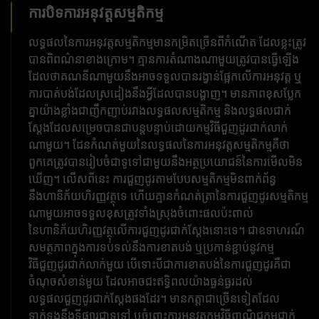
ការបិទការអនុវត្តសម្មតិកម្ម
លទ្ធផល​នៃ​ការ​អនុវត្ត​សម្មតិកម្ម​មាន​កម្រិត​ច្រើន​ពី​កំណើត ដែល​ខ្លះ​ត្រូវ​
បាន​ពិពណ៌នា​ខាងក្រោម។ គ្មានការតំណាងណាមួយត្រូវបានធ្វើឡើង
ដែលថាគណនីណាមួយនឹងអាចទទួលបានរង្វាន់ផ្អែកលើការអនុវត្ត ឬ
ការបាត់បង់ដែលស្រដៀងនឹងអ្វីដែលបានបង្ហាញ។ មានភាពខុសប្លែក
គ្នាយ៉ាងខ្លាំងជាញឹកញាប់រវាងលទ្ធផលសម្មតិកម្ម និងលទ្ធផលជាក់
ស្តែងដែលសម្រេចបានជាបន្តបន្ទាប់ដោយកម្មវិធីជួញដូរជាក់លាក់
ណាមួយ។ ដែនកំណត់មួយនៃលទ្ធផលនៃការអនុវត្តសម្មតិកម្មគឺថា
ពួកគេត្រូវបានរៀបចំជាទូទៅជាមួយនឹងអត្ថប្រយោជន៍នៃការមើលមិន
ឃើញ។ លើសពីនេះ ការជួញដូរតាមបែបសម្មតិកម្មមិនពាក់ព័ន្ធ
នឹងហានិភ័យហិរញ្ញវត្ថុទេ ហើយគ្មានកំណត់ត្រានៃការជួញដូរសម្មតិកម្ម
ណាមួយអាចទទួលខុសត្រូវទាំងស្រុងចំពោះផលប៉ះពាល់
នៃហានិភ័យហិរញ្ញវត្ថុលើការជួញដូរជាក់ស្តែងនោះទេ។ ជាឧទាហរណ៍
សមត្ថភាពក្នុងការទប់ទល់នឹងការខាតបង់ ឬប្រកាន់ខ្ជាប់នូវកម្ម
វិធីជួញដូរជាក់លាក់មួយ បើទោះបីជាការខាតបង់នៃការជួញដូរគឺជា
ចំណុចសំខាន់មួយ ដែលអាចជះឥទ្ធិពលយ៉ាងធ្ងន់ធ្ងរដល់
លទ្ធផលជួញដូរជាក់ស្តែងផងដែរ។ មានកត្តាជាច្រើនទៀតដែល
ទាក់ទងនឹងទីផ្សារជាទូទៅ ឬចំពោះការអនុវត្តកម្មវិធីពាណិជ្ជកម្មជាក់