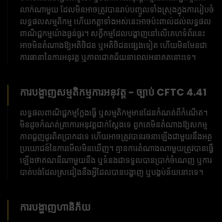
លាក់ណាមួយ ដែលមិនអាចត្រូវបានរាប់បញ្ចូលទាំងស្រុងក្នុងការរៀបចំ
លទ្ធផលសម្មតិកម្ម ហើយកត្តាទាំងអស់នេះអាចប៉ះពាល់ដល់លទ្ធផល
ពាណិជ្ជកម្មយ៉ាងធ្ងន់ធ្ងរ។ សក្ខីកម្មដែលបង្ហាញនៅលើគេហទំព័រនេះ
អាចមិនតំណាងឱ្យអតិថិជន ឬអតិថិជនផ្សេងទៀត ហើយមិនមែនជា
ការធានានៃការអនុវត្ត ឬភាពជោគជ័យនាពេលអនាគតនោះទេ។
ការបង្ហាញសម្មតិកម្មការអនុវត្ត - ច្បាប់ CFTC 4.41
លទ្ធផលពាណិជ្ជកម្មក្លែងធ្វើ ឬសម្មតិកម្មមានដែនកំណត់ពីកំណើត។
មិនដូចកំណត់ត្រាការអនុវត្តជាក់ស្តែងទេ ពួកគេមិនតំណាងឱ្យសកម្ម
ភាពជួញដូរពិតប្រាកដទេ ហើយអាចត្រូវបានរចនាឡើងជាមួយនឹងអត្ថ
ប្រយោជន៍នៃការមើលមិនឃើញ។ គ្មានការតំណាងណាមួយត្រូវបានធ្វើ
ឡើងថាគណនីណាមួយនឹង ឬទំនងជាទទួលបានប្រាក់ចំណេញ ឬការ
បាត់បង់ដែលស្រដៀងនឹងអ្វីដែលបានបង្ហាញ ឬបង្កប់ន័យនោះទេ។
ការបង្ហាញហានិភ័យ