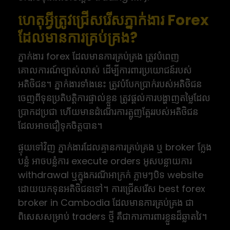
ហេតុអ្វីត្រូវជ្រើសរើសភ្នាក់ងារ Forex
ដែលមានការគ្រប់គ្រង?
ភ្នាក់ងារ forex ដែលមានការគ្រប់គ្រង ត្រូវបំពេញ
គោលការណ៍ច្បាស់លាស់ ដើម្បីការពារប្រយោជន៍របស់
អតិថិជន។ ភ្នាក់ងារទាំងនេះ ត្រូវបំបែកប្រាក់របស់អតិថិជន
ចេញពីទុនប្រតិបត្តិការផ្ទាល់ខ្លួន ត្រូវផ្តល់ការបង្ហាញតម្លៃដែល
ប្រាកដប្រជា ហើយមានដំណើរការត្អូញត្អែររបស់អតិថិជន
ដែលអាចជឿទុកចិត្តបាន។
ផ្ទុយទៅវិញ ភ្នាក់ងារដែលគ្មានការគ្រប់គ្រង ឬ broker ក្លែង
បន្លំ អាចបន្លំការ execute orders អូសបន្លាយការ
withdrawal ឬក្នុងករណីអាក្រក់ ភ្លាមៗបិទ website
ដោយយកទុនអតិថិជនទៅ។ ការជ្រើសរើស best forex
broker in Cambodia ដែលមានការគ្រប់គ្រង ជា
ពិសេសសម្រាប់ traders ថ្មី គឺជាការការពារខ្លួនដ៏ឆ្លាតវៃ។