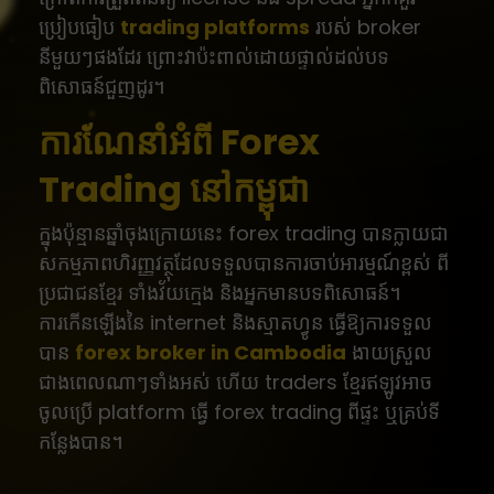
ប្រៀបធៀប
trading platforms
របស់ broker
នីមួយៗផងដែរ ព្រោះវាប៉ះពាល់ដោយផ្ទាល់ដល់បទ
ពិសោធន៍ជួញដូរ។
ការណែនាំអំពី Forex
Trading នៅកម្ពុជា
ក្នុងប៉ុន្មានឆ្នាំចុងក្រោយនេះ forex trading បានក្លាយជា
សកម្មភាពហិរញ្ញវត្ថុដែលទទួលបានការចាប់អារម្មណ៍ខ្ពស់ ពី
ប្រជាជនខ្មែរ ទាំងវ័យក្មេង និងអ្នកមានបទពិសោធន៍។
ការកើនឡើងនៃ internet និងស្មាតហ្វូន ធ្វើឱ្យការទទួល
បាន
forex broker in Cambodia
ងាយស្រួល
ជាងពេលណាៗទាំងអស់ ហើយ traders ខ្មែរឥឡូវអាច
ចូលប្រើ platform ធ្វើ forex trading ពីផ្ទះ ឬគ្រប់ទី
កន្លែងបាន។