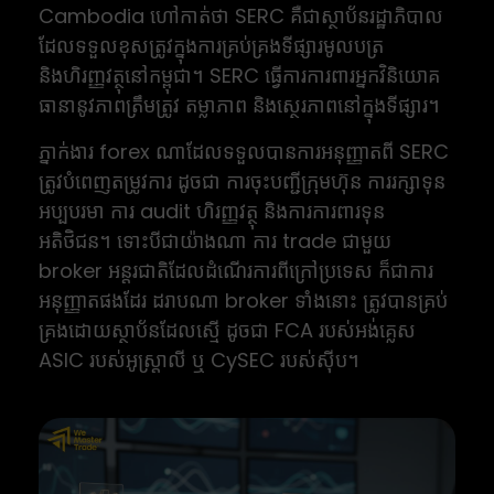
Cambodia ហៅកាត់ថា SERC គឺជាស្ថាប័នរដ្ឋាភិបាល
ដែលទទួលខុសត្រូវក្នុងការគ្រប់គ្រងទីផ្សារមូលបត្រ
និងហិរញ្ញវត្ថុនៅកម្ពុជា។ SERC ធ្វើការការពារអ្នកវិនិយោគ
ធានានូវភាពត្រឹមត្រូវ តម្លាភាព និងស្ថេរភាពនៅក្នុងទីផ្សារ។
ភ្នាក់ងារ forex ណាដែលទទួលបានការអនុញ្ញាតពី SERC
ត្រូវបំពេញតម្រូវការ ដូចជា ការចុះបញ្ជីក្រុមហ៊ុន ការរក្សាទុន
អប្បបរមា ការ audit ហិរញ្ញវត្ថុ និងការការពារទុន
អតិថិជន។ ទោះបីជាយ៉ាងណា ការ trade ជាមួយ
broker អន្តរជាតិដែលដំណើរការពីក្រៅប្រទេស ក៏ជាការ
អនុញ្ញាតផងដែរ ដរាបណា broker ទាំងនោះ ត្រូវបានគ្រប់
គ្រងដោយស្ថាប័នដែលស្មើ ដូចជា FCA របស់អង់គ្លេស
ASIC របស់អូស្ត្រាលី ឬ CySEC របស់ស៊ីប។