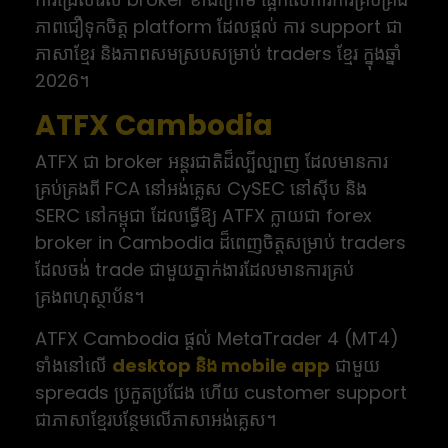
ភាពជឿទុកចិត្ត platform ដែលផ្តល់ ការ support ជា
ភាសាខ្មែរ និងភាពសមស្របសម្រាប់ traders ខ្មែរ ក្នុងឆ្នាំ
2026។
ATFX Cambodia
ATFX ជា broker អន្តរជាតិដ៏ល្បីល្បាញ ដែលមានការ
គ្រប់គ្រងពី FCA នៅអង់គ្លេស CySEC នៅស៊ីប និង
SERC នៅកម្ពុជា ដែលធ្វើឱ្យ ATFX ក្លាយជា forex
broker in Cambodia ដ៏ពេញចិត្តសម្រាប់ traders
ដែលចង់ trade ជាមួយភ្នាក់ងារដែលមានការគ្រប់
គ្រងពហុស្ថាប័ន។
ATFX Cambodia ផ្តល់ MetaTrader 4 (MT4)
ទាំងនៅលើ
desktop និង mobile app
ជាមួយ
spreads ប្រកួតប្រជែង ហើយ customer support
ជាភាសាខ្មែរបន្ថែមលើភាសាអង់គ្លេស។