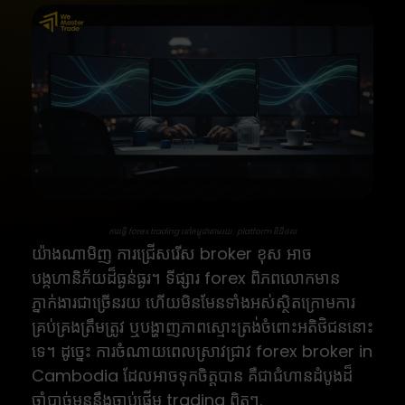
ការធ្វើ forex trading នៅកម្ពុជាតាមរយៈ platform ឌីជីថល
យ៉ាងណាមិញ ការជ្រើសរើស broker ខុស អាច
បង្កហានិភ័យដ៏ធ្ងន់ធ្ងរ។ ទីផ្សារ forex ពិភពលោកមាន
ភ្នាក់ងារជាច្រើនរយ ហើយមិនមែនទាំងអស់ស្ថិតក្រោមការ
គ្រប់គ្រងត្រឹមត្រូវ ឬបង្ហាញភាពស្មោះត្រង់ចំពោះអតិថិជននោះ
ទេ។ ដូច្នេះ ការចំណាយពេលស្រាវជ្រាវ forex broker in
Cambodia ដែលអាចទុកចិត្តបាន គឺជាជំហានដំបូងដ៏
ចាំបាច់មុននឹងចាប់ផ្តើម trading ពិតៗ.