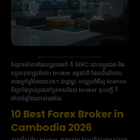
ស្ថាប័ន SERC គ្រប់គ្រង forex broker នៅក្នុងប្រទេសកម្ពុជា
ចំណុចសំខាន់ដែលត្រូវចងចាំ គឺ SERC ដោយខ្លួនឯង មិន
ទទួលខុសត្រូវចំពោះ broker អន្តរជាតិ ដែលដំណើរការ
ខាងក្រៅព្រំដែននោះទេ។ ជាដូច្នេះ ការត្រួតពិនិត្យ license
ពីស្ថាប័នគ្រប់គ្រងនៅប្រទេសដែល broker ចុះបញ្ជី ក៏
ចាំបាច់ខ្លាំងណាស់ផងដែរ.
10 Best Forex Broker in
Cambodia 2026
ការជ្រើសរើស broker ខាងក្រោម ផ្អែកលើការការគ្រប់គ្រង