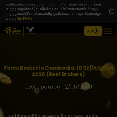
អតិថិជនរបស់យើងនឹងទទួលបានគណនីសាកល្បងដែលមានមូលនិធិនិម្មិតសម្រាប់ធ្វើ
ការជួញដូរនៅក្នុងពិភពនិម្មិត។ លើសពីនេះ អាល់ហ្គូរីធម៍ផ្តាច់មុខរបស់យើងនឹងចម្លង
x
ការជួញដូររបស់អតិថិជនទៅកាន់គណនីជួញដូរពិតរបស់យើង។ សម្រាប់ព័ត៌មានបន្ថែម
សូមមើល
ផ្នែក FAQ
។
ចាប់ផ្តើម
Forex Broker in Cambodia: 10 ជម្រើសល្អបំផុត
2026 (Best Brokers)
Last updated: 12/05/2026
ក្រៅពីការត្រួតពិនិត្យ license និង spread អ្នកក៏គួរ