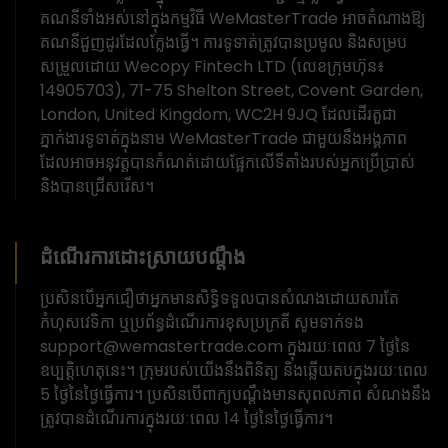
គណនីទាំងអស់នៅក្នុងកម្មវិធី WeMasterTrade អាចតំណាងឱ្យ
គណនីជួញដូរដែលក្លែងធ្វើ។ ការទូទាត់ត្រូវបានប្រមូល និងសម្រប
សម្រួលដោយ Wecopy Fintech LTD (លេខក្រុមហ៊ុន៖
14905703), 71-75 Shelton Street, Covent Garden,
London, United Kingdom, WC2H 9JQ ដែលដើរតួជា
ភ្នាក់ងារទូទាត់ក្នុងនាម WeMasterTrade ជាមួយនឹងអង្គភាព
ដែលអាចអនុវត្តបានកំណត់ដោយផ្អែកលើទីតាំងរបស់អ្នកប្រើប្រាស់
និងបានជ្រើសរើស។
ដំណើរការដោះស្រាយបណ្តឹង
ប្រសិនបើអ្នកជឿថាអ្នកមានសិទ្ធិទទួលបានសំណងដោយសារតែ
កំហុសវេទិកា ឬប្រព័ន្ធដំណើរការខុសប្រក្រតី សូមទាក់ទង
support@wemastertrade.com ក្នុងរយៈពេល 7 ថ្ងៃនៃ
ឧប្បត្តិហេតុនេះ។ ក្រុមរបស់យើងនឹងពិនិត្យ និងឆ្លើយតបក្នុងរយៈពេល
5 ថ្ងៃនៃថ្ងៃធ្វើការ។ ប្រសិនបើពាក្យបណ្តឹងមានសុពលភាព សំណងនឹង
ត្រូវបានដំណើរការក្នុងរយៈពេល 14 ថ្ងៃនៃថ្ងៃធ្វើការ។