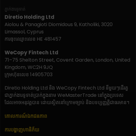
ភ្នាក់ងារទូទាត់
Diretio Holding Ltd
Aiolou & Panagioti Diomidous 9, Katholiki, 3020
Limassol, Cyprus
ការចុះឈ្មោះលេខ HE 481457
WeCopy Fintech Ltd
71–75 Shelton Street, Covent Garden, London, United
Kingdom, WC2H 9JQ
ក្រុមហ៊ុនលេខ 14905703
Diretio Holding Ltd និង WeCopy Fintech Ltd នីមួយៗដើរតួ
ជាភ្នាក់ងារទូទាត់ប្រាក់ក្នុងនាម WeMasterTrade នៅក្នុងប្រទេស
ដែលអាចអនុវត្តបាន ដោយស្ថិតនៅក្រោមច្បាប់ និងបទប្បញ្ញត្តិជាធរមាន។
គោលការណ៍ឯកជនភាព
ការបង្ហាញហានិភ័យ