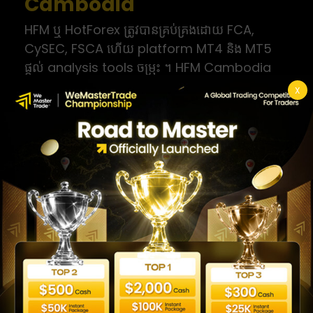
Cambodia
HFM ឬ HotForex ត្រូវបានគ្រប់គ្រងដោយ FCA,
CySEC, FSCA ហើយ platform MT4 និង MT5
ផ្តល់ analysis tools ចម្រុះ ។ HFM Cambodia
ផ្តល់ account ប្រភេទចម្រុះ ចាប់ពី micro account
X
ឡើងទៅ zero spread account ។ HFM ជាជម្រើស
flexible ដ៏ល្អ ។