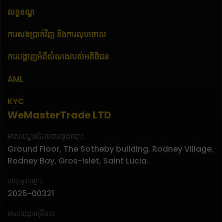
លក្ខខណ្ឌ
ការសងប្រាក់វិញ និងការលុបចោល
ការបង្ហាញអំពីសំណងរបស់អតិថិជន
AML
KYC
WeMasterTrade LTD
អាសយដ្ឋានដែលបានចុះឈ្មោះ
Ground Floor, The Sotheby building, Rodney Village,
Rodney Bay, Gros-Islet, Saint Lucia.
លេខចុះឈ្មោះ
2025-00321
អាសយដ្ឋានអ៊ីមែល