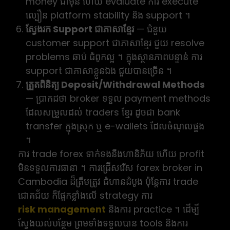
money ជាមុន ហើយ evaluate ការ execute
ល្បឿន platform stability និង support ។
ស្វែងរក Support ជាភាសាខ្មែរ
— ជំនួយ
customer support ជាភាសាខ្មែរ ជួយ resolve
problems ឆាប់ ជំពូកល្អ ។ ក្នុងស្ថានភាពបន្ទាន់ ការ
support ជាភាសាខ្លួនឯង ជួយបានច្រើន ។
ត្រួតពិនិត្យ Deposit/Withdrawal Methods
— ប្រាកដថា broker ទទួល payment methods
ដែលសម្រួលដល់ traders ខ្មែរ ដូចជា bank
transfer ក្នុងស្រុក ឬ e-wallets ដែលចំណុលផ្ចង
។
ការ trade forex ទាក់ទងនឹងហានិភ័យ ហើយ profit
មិនទទួលការធានា ។ ការជ្រើសរើស forex broker in
Cambodia ដ៏ត្រឹមត្រូវ ជំហានដំបូង ប៉ុន្តែការ trade
ជោគជ័យ ក៏ផ្អែកខ្លាំងលើ strategy ការ
risk management
និងការ practice ។ ដើម្បី
ស្វែងយល់បន្ថែម ព្រមទាំងទទួលបាន tools និងការ