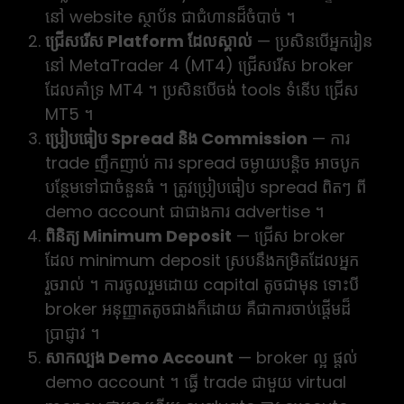
នៅ website ស្ថាប័ន ជាជំហានដ៏ចំបាច់ ។
ជ្រើសរើស Platform ដែលស្គាល់
— ប្រសិនបើអ្នករៀន
នៅ MetaTrader 4 (MT4) ជ្រើសរើស broker
ដែលគាំទ្រ MT4 ។ ប្រសិនបើចង់ tools ទំនើប ជ្រើស
MT5 ។
ប្រៀបធៀប Spread និង Commission
— ការ
trade ញឹកញាប់ ការ spread ចម្ងាយបន្តិច អាចបូក
បន្ថែមទៅជាចំនួនធំ ។ ត្រូវប្រៀបធៀប spread ពិតៗ ពី
demo account ជាជាងការ advertise ។
ពិនិត្យ Minimum Deposit
— ជ្រើស broker
ដែល minimum deposit ស្របនឹងកម្រិតដែលអ្នក
រួចរាល់ ។ ការចូលរួមដោយ capital តូចជាមុន ទោះបី
broker អនុញ្ញាតតូចជាងក៏ដោយ គឺជាការចាប់ផ្តើមដ៏
ប្រាជ្ញាវ ។
សាកល្បង Demo Account
— broker ល្អ ផ្តល់
demo account ។ ធ្វើ trade ជាមួយ virtual