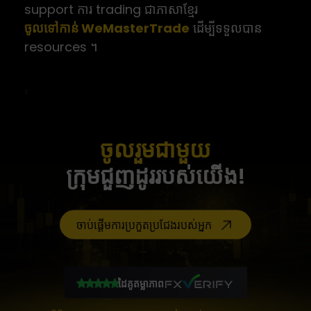
support ការ trading ជាភាសាខ្មែរ
ចូលទៅកាន់ WeMasterTrade
ដើម្បីទទួលបាន
resources ។
ចូលរួមជាមួយ
ក្រុមជួញដូររបស់យើង!
ចាប់ផ្តើមការប្រកួតប្រជែងរបស់អ្នក
ដៃគូតម្លាភាព