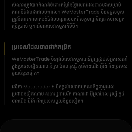
សំណងត្រូវបានកំណត់ចំពោះតម្លៃនៃថ្លៃសេវាដែលបានបង់សម្រាប់
គណនីដែលរងផលប៉ះពាល់។ WeMasterTrade មិនទទួលខុស
ត្រូវចំពោះការខាតបង់ដែលបណ្តាលមកពីលក្ខខណ្ឌទីផ្សារ កំហុសអ្នក
ប្រើប្រាស់ ឬការរំខានសេវាកម្មភាគីទីបី។
ប្រទេសដែលបានដាក់កម្រិត
WeMasterTrade មិនផ្តល់សេវាកម្មគណនីជួញដូរដល់អ្នករស់នៅ
ក្នុងប្រទេសវៀតណាម អ៊ីស្រាអែល រុស្ស៊ី កូរ៉េខាងជើង អ៊ីរ៉ង់ និងប្រទេស
មួយចំនួនទៀត។
វេទិកា Metatrader 5 មិនផ្តល់សេវាកម្មគណនីជួញដូរដល់
ប្រជាជនវៀតណាម សហរដ្ឋអាមេរិក កាណាដា អ៊ីស្រាអែល រុស្ស៊ី កូរ៉េ
ខាងជើង អ៊ីរ៉ង់ និងប្រទេសមួយចំនួនទៀត។