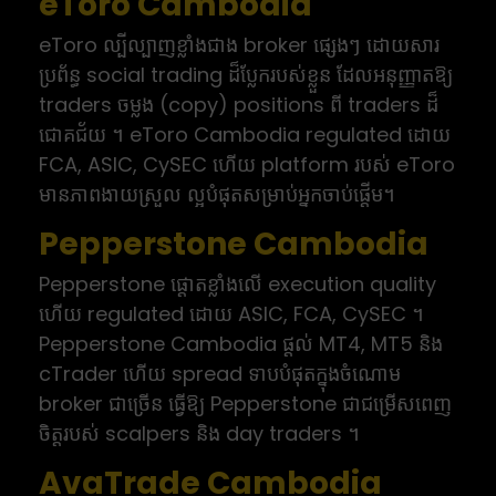
eToro Cambodia
eToro ល្បីល្បាញខ្លាំងជាង broker ផ្សេងៗ ដោយសារ
ប្រព័ន្ធ social trading ដ៏ប្លែករបស់ខ្លួន ដែលអនុញ្ញាតឱ្យ
traders ចម្លង (copy) positions ពី traders ដ៏
ជោគជ័យ ។ eToro Cambodia regulated ដោយ
FCA, ASIC, CySEC ហើយ platform របស់ eToro
មានភាពងាយស្រួល ល្អបំផុតសម្រាប់អ្នកចាប់ផ្តើម។
Pepperstone Cambodia
Pepperstone ផ្តោតខ្លាំងលើ execution quality
ហើយ regulated ដោយ ASIC, FCA, CySEC ។
Pepperstone Cambodia ផ្តល់ MT4, MT5 និង
cTrader ហើយ spread ទាបបំផុតក្នុងចំណោម
broker ជាច្រើន ធ្វើឱ្យ Pepperstone ជាជម្រើសពេញ
ចិត្តរបស់ scalpers និង day traders ។
AvaTrade Cambodia