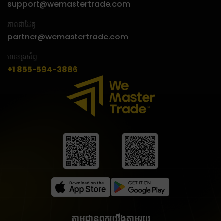
support@wemastertrade.com
ភាពជាដៃគូ
partner@wemastertrade.com
លេខទូរស័ព្ទ
+1 855-594-3886
តាមដានពួកយើងតាមរយ