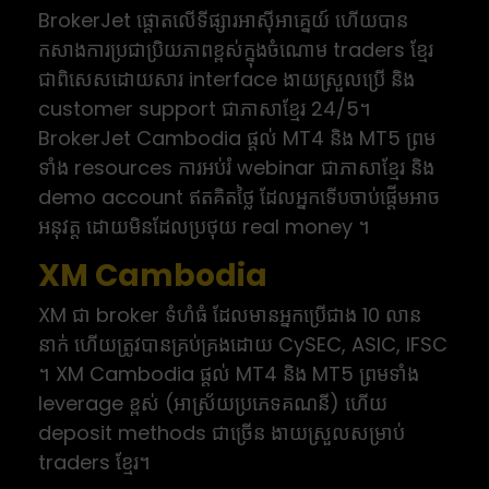
BrokerJet ផ្តោតលើទីផ្សារអាស៊ីអាគ្នេយ៍ ហើយបាន
កសាងការប្រជាប្រិយភាពខ្ពស់ក្នុងចំណោម traders ខ្មែរ
ជាពិសេសដោយសារ interface ងាយស្រួលប្រើ និង
customer support ជាភាសាខ្មែរ 24/5។
BrokerJet Cambodia ផ្តល់ MT4 និង MT5 ព្រម
ទាំង resources ការអប់រំ webinar ជាភាសាខ្មែរ និង
demo account ឥតគិតថ្លៃ ដែលអ្នកទើបចាប់ផ្តើមអាច
អនុវត្ត ដោយមិនដែលប្រថុយ real money ។
XM Cambodia
XM ជា broker ទំហំធំ ដែលមានអ្នកប្រើជាង 10 លាន
នាក់ ហើយត្រូវបានគ្រប់គ្រងដោយ CySEC, ASIC, IFSC
។ XM Cambodia ផ្តល់ MT4 និង MT5 ព្រមទាំង
leverage ខ្ពស់ (អាស្រ័យប្រភេទគណនី) ហើយ
deposit methods ជាច្រើន ងាយស្រួលសម្រាប់
traders ខ្មែរ។