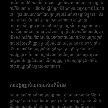
នេះមិនមែនជាឱកាសវិនិយោគទេ។ អ្នកមិនដាក់ប្រាក់ណាមួយសម្រាប់
ការវិនិយោគទេ។ យើងមិនស្នើសុំមូលនិធិណាមួយសម្រាប់ការវិនិយោគ
ទេ។ គ្មានពេលវេលាណាដែលអ្នកប្រថុយនឹងដើមទុនផ្ទាល់ខ្លួនទេ។ មិន
មានការសន្យានៃរង្វាន់ឬការត្រឡប់មកវិញទេ។ ការជួញដូរ
មានហានិភ័យច្រើន ហើយមិនមែនសម្រាប់អ្នកវិនិយោគគ្រប់រូបនោះ
ទេ។ វិនិយោគិនអាចបាត់បង់ទាំងអស់ ឬច្រើនជាងការវិនិយោគដំបូង។
ដើមទុនហានិភ័យគឺជាលុយដែលអាចបាត់បង់ដោយមិនបង្កគ្រោះថ្នាក់
ដល់សន្តិសុខហិរញ្ញវត្ថុ ឬរបៀបរស់នៅរបស់បុគ្គលនោះទេ។ មានតែ
ដើមទុនហានិភ័យប៉ុណ្ណោះដែលគួរតែត្រូវបានប្រើប្រាស់សម្រាប់
ការជួញដូរ ហើយមានតែអ្នកដែលមានដើមទុនហានិភ័យគ្រប់គ្រាន់
ប៉ុណ្ណោះដែលគួរពិចារណាលើការជួញដូរ។ ការ​អនុវត្ត​កន្លង​មក​មិន​
ចាំបាច់​បង្ហាញ​ពី​លទ្ធផល​អនាគត​ទេ។
ការបង្ហាញសំណងរបស់អតិថិជន
ការជួញដូរទាំងអស់ដែលបានបង្ហាញសម្រាប់សំណងរបស់អតិថិជន
គួរតែត្រូវបានចាត់ទុកថាជាសម្មតិកម្ម ហើយមិនគួរត្រូវបានគេរំពឹងថា
នឹងមានការចម្លងនៅក្នុងបរិយាកាសពាណិជ្ជកម្មក្លែងធ្វើនោះទេ។