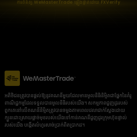
ការពិនិត្យ WeMasterTrade ផ្ទៀងផ្ទាត់ដោយ FXVerify
អតិថិជនត្រូវបានផ្តល់ឱ្យនូវគណនីមួយដែលមានមូលនិធិនិម្មិតជាផ្នែកនៃគំរូ
ពាណិជ្ជកម្មដែលទទួលបានមូលនិធិរបស់យើង។ សកម្មភាពជួញដូររបស់
ពួកគេនៅលើគណនីនិម្មិតត្រូវបានចម្លងតាមពេលវេលាជាក់ស្តែងដោយ
ក្បួនដោះស្រាយផ្តាច់មុខរបស់យើងទៅកាន់គណនីជួញដូរក្រុមហ៊ុនផ្ទាល់
របស់យើង បង្កើតលំហូរសាច់ប្រាក់ពិតប្រាកដ។