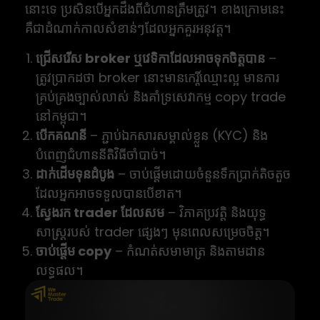
នោះទេ ប្រសិនបើអ្នកដឹងពីជំហានត្រឹមត្រូវ។ ខាងក្រោមនេះ
គឺជាដំណាក់កាលសំខាន់ៗដែលអ្នកគួរអនុវត្ត។
ជ្រើសរើស broker ឬវេទិកាដែលអាចទុកចិត្តបាន
–
ត្រូវប្រាកដថា broker នោះមានកេរ្តិ៍ឈ្មោះល្អ មានការ
គ្រប់គ្រងច្បាស់លាស់ និងគាំទ្រសេវាកម្ម copy trade
នៅកម្ពុជា។
បើកគណនី
– ភ្ជាប់ឯកសារសម្គាល់ខ្លួន (KYC) និង
បំពេញជំហាននីតិវិធីចាំបាច់។
ដាក់ដើមទុនដំបូង
– ចាប់ផ្តើមដោយចំនួនទឹកប្រាក់តិចតួច
ដែលអ្នកអាចទទួលបានបើខាត។
ស្វែងរក trader ដែលសម
– វិភាគប្រវត្តិ និងយុទ្ធ
សាស្ត្ររបស់ trader ផ្សេងៗ មុនពេលសម្រេចចិត្ត។
ចាប់ផ្តើម copy
– កំណត់សមាមាត្រ និងតាមដាន
លទ្ធផល។