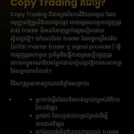
Copy Trading គឺជាអ្វី?
Copy Trading គឺជាទម្រង់នៃការវិនិយោគមួយ ដែល
អនុញ្ញាតឱ្យអ្នកវិនិយោគមួយរូប អាចចម្លងសកម្មភាពជួញដូរ
របស់ trader ដ៏មានជំនាញម្នាក់ផ្សេងទៀតដោយ
ស្វ័យប្រវត្តិ។ នៅពេលដែល trader ដែលអ្នកជ្រើសរើស
(ហៅថា master trader ឬ signal provider) ធ្វើ
ការជួញដូរណាមួយ ប្រព័ន្ធនឹងធ្វើការចម្លងរបៀបជួញដូរ
នោះមកក្នុងគណនីរបស់អ្នកដោយស្វ័យប្រវត្តិតាមសមាមាត្រ
ដែលអ្នកបានកំណត់។
វិធីសាស្ត្រនេះមានប្រយោជន៍ខ្លាំងសម្រាប់៖
អ្នកចាប់ផ្តើមដែលមិនទាន់ស្គាល់ច្បាស់អំពីការ
វិភាគទីផ្សារ
អ្នករវល់ ដែលគ្មានពេលគ្រប់គ្រាន់ដើម្បី
តាមដានទីផ្សារ
អ្នកដែលចង់រៀនពីយុទ្ធសាស្ត្ររបស់ trader