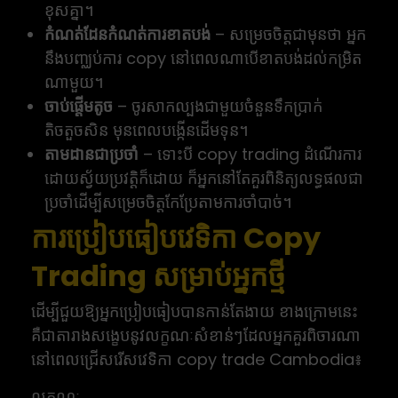
ខុសគ្នា។
កំណត់ដែនកំណត់ការខាតបង់
– សម្រេចចិត្តជាមុនថា អ្នក
នឹងបញ្ឈប់ការ copy នៅពេលណាបើខាតបង់ដល់កម្រិត
ណាមួយ។
ចាប់ផ្តើមតូច
– ចូរសាកល្បងជាមួយចំនួនទឹកប្រាក់
តិចតួចសិន មុនពេលបង្កើនដើមទុន។
តាមដានជាប្រចាំ
– ទោះបី copy trading ដំណើរការ
ដោយស្វ័យប្រវត្តិក៏ដោយ ក៏អ្នកនៅតែគួរពិនិត្យលទ្ធផលជា
ប្រចាំដើម្បីសម្រេចចិត្តកែប្រែតាមការចាំបាច់។
ការប្រៀបធៀបវេទិកា Copy
Trading សម្រាប់អ្នកថ្មី
ដើម្បីជួយឱ្យអ្នកប្រៀបធៀបបានកាន់តែងាយ ខាងក្រោមនេះ
គឺជាតារាងសង្ខេបនូវលក្ខណៈសំខាន់ៗដែលអ្នកគួរពិចារណា
នៅពេលជ្រើសរើសវេទិកា copy trade Cambodia៖
លក្ខណៈ