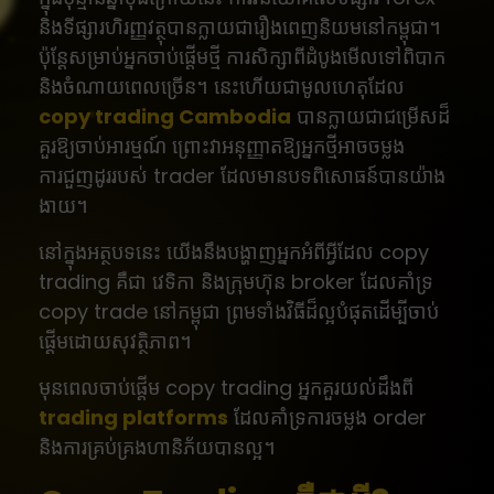
និងទីផ្សារហិរញ្ញវត្ថុបានក្លាយជារឿងពេញនិយមនៅកម្ពុជា។
ប៉ុន្តែសម្រាប់អ្នកចាប់ផ្តើមថ្មី ការសិក្សាពីដំបូងមើលទៅពិបាក
និងចំណាយពេលច្រើន។ នេះហើយជាមូលហេតុដែល
copy trading Cambodia
បានក្លាយជាជម្រើសដ៏
គួរឱ្យចាប់អារម្មណ៍ ព្រោះវាអនុញ្ញាតឱ្យអ្នកថ្មីអាចចម្លង
ការជួញដូររបស់ trader ដែលមានបទពិសោធន៍បានយ៉ាង
ងាយ។
នៅក្នុងអត្ថបទនេះ យើងនឹងបង្ហាញអ្នកអំពីអ្វីដែល copy
trading គឺជា វេទិកា និងក្រុមហ៊ុន broker ដែលគាំទ្រ
copy trade នៅកម្ពុជា ព្រមទាំងវិធីដ៏ល្អបំផុតដើម្បីចាប់
ផ្តើមដោយសុវត្ថិភាព។
មុនពេលចាប់ផ្តើម copy trading អ្នកគួរយល់ដឹងពី
trading platforms
ដែលគាំទ្រការចម្លង order
និងការគ្រប់គ្រងហានិភ័យបានល្អ។