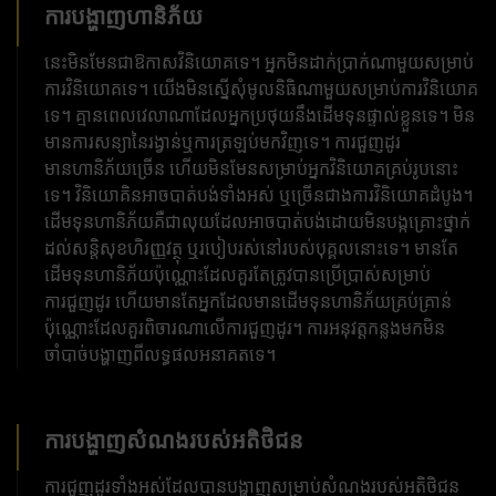
ការបង្ហាញហានិភ័យ
នេះមិនមែនជាឱកាសវិនិយោគទេ។ អ្នកមិនដាក់ប្រាក់ណាមួយសម្រាប់
ការវិនិយោគទេ។ យើងមិនស្នើសុំមូលនិធិណាមួយសម្រាប់ការវិនិយោគ
ទេ។ គ្មានពេលវេលាណាដែលអ្នកប្រថុយនឹងដើមទុនផ្ទាល់ខ្លួនទេ។ មិន
មានការសន្យានៃរង្វាន់ឬការត្រឡប់មកវិញទេ។ ការជួញដូរ
មានហានិភ័យច្រើន ហើយមិនមែនសម្រាប់អ្នកវិនិយោគគ្រប់រូបនោះ
ទេ។ វិនិយោគិនអាចបាត់បង់ទាំងអស់ ឬច្រើនជាងការវិនិយោគដំបូង។
ដើមទុនហានិភ័យគឺជាលុយដែលអាចបាត់បង់ដោយមិនបង្កគ្រោះថ្នាក់
ដល់សន្តិសុខហិរញ្ញវត្ថុ ឬរបៀបរស់នៅរបស់បុគ្គលនោះទេ។ មានតែ
ដើមទុនហានិភ័យប៉ុណ្ណោះដែលគួរតែត្រូវបានប្រើប្រាស់សម្រាប់
ការជួញដូរ ហើយមានតែអ្នកដែលមានដើមទុនហានិភ័យគ្រប់គ្រាន់
ប៉ុណ្ណោះដែលគួរពិចារណាលើការជួញដូរ។ ការ​អនុវត្ត​កន្លង​មក​មិន​
ចាំបាច់​បង្ហាញ​ពី​លទ្ធផល​អនាគត​ទេ។
ការបង្ហាញសំណងរបស់អតិថិជន
ការជួញដូរទាំងអស់ដែលបានបង្ហាញសម្រាប់សំណងរបស់អតិថិជន