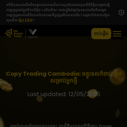
អតិថិជនរបស់យើងនឹងទទួលបានគណនីសាកល្បងដែលមានមូលនិធិនិម្មិតសម្រាប់ធ្វើ
ការជួញដូរនៅក្នុងពិភពនិម្មិត។ លើសពីនេះ អាល់ហ្គូរីធម៍ផ្តាច់មុខរបស់យើងនឹងចម្លង
x
ការជួញដូររបស់អតិថិជនទៅកាន់គណនីជួញដូរពិតរបស់យើង។ សម្រាប់ព័ត៌មានបន្ថែម
សូមមើល
ផ្នែក FAQ
។
ចាប់ផ្តើម
Copy Trading Cambodia: មគ្គុទេសក៍ចាប់ផ្តើម
សម្រាប់អ្នកថ្មី
Last updated: 12/05/2026
ក្នុងប៉ុន្មានឆ្នាំចុងក្រោយនេះ ការវិនិយោគលើទីផ្សារ forex