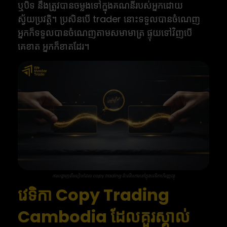
ឬបិទ នឹងត្រូវបានចម្លងទៅក្នុងគណនីរបស់អ្នកដោយ
ស្វ័យប្រវត្តិ។ ប្រសិនបើ trader នោះទទួលបានចំណេញ
អ្នកក៏ទទួលបានចំណេញតាមសមាមាត្រ ផ្ទុយទៅវិញបើ
គេខាត អ្នកក៏ខាតដែរ។
ការបង្ហាញពីរបៀបដែល copy trading ដំណើរការនៅក្នុងវេទិកាហិរញ្ញវត្ថុ
វេទិកា Copy Trading
Cambodia ដែលគួរស្គាល់