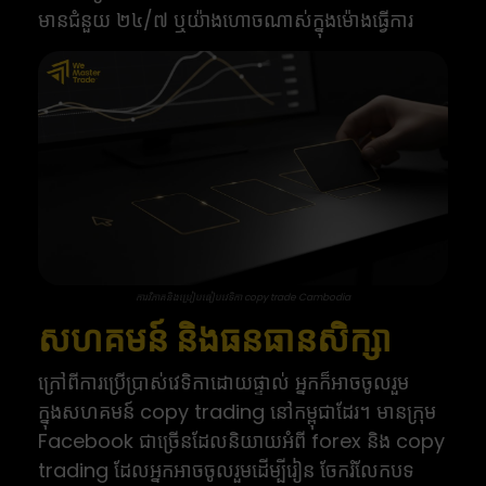
មានជំនួយ ២៤/៧ ឬយ៉ាងហោចណាស់ក្នុងម៉ោងធ្វើការ
ការវិភាគនិងប្រៀបធៀបវេទិកា copy trade Cambodia
សហគមន៍ និងធនធានសិក្សា
ក្រៅពីការប្រើប្រាស់វេទិកាដោយផ្ទាល់ អ្នកក៏អាចចូលរួម
ក្នុងសហគមន៍ copy trading នៅកម្ពុជាដែរ។ មានក្រុម
Facebook ជាច្រើនដែលនិយាយអំពី forex និង copy
trading ដែលអ្នកអាចចូលរួមដើម្បីរៀន ចែករំលែកបទ