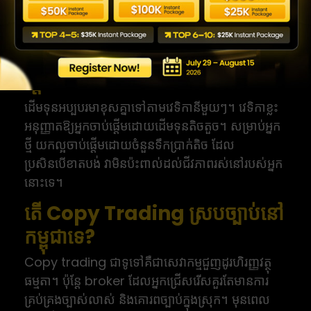
ការខាតបង់។ ផលចំណេញកន្លងមករបស់ trader
ណាមួយក៏មិនធានាដល់ផលចំណេញនាពេលអនាគតដែរ។
តើខ្ញុំត្រូវការដើមទុនប៉ុន្មានដើម្បីចាប់
ផ្តើម?
ដើមទុនអប្បបរមាខុសគ្នាទៅតាមវេទិកានីមួយៗ។ វេទិកាខ្លះ
អនុញ្ញាតឱ្យអ្នកចាប់ផ្តើមដោយដើមទុនតិចតួច។ សម្រាប់អ្នក
ថ្មី យកល្អចាប់ផ្តើមដោយចំនួនទឹកប្រាក់តិច ដែល
ប្រសិនបើខាតបង់ វាមិនប៉ះពាល់ដល់ជីវភាពរស់នៅរបស់អ្នក
នោះទេ។
តើ Copy Trading ស្របច្បាប់នៅ
កម្ពុជាទេ?
Copy trading ជាទូទៅគឺជាសេវាកម្មជួញដូរហិរញ្ញវត្ថុ
ធម្មតា។ ប៉ុន្តែ broker ដែលអ្នកជ្រើសរើសគួរតែមានការ
គ្រប់គ្រងច្បាស់លាស់ និងគោរពច្បាប់ក្នុងស្រុក។ មុនពេល