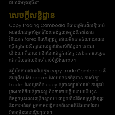
ដាក់ដើមទុនច្រើន។
សេចក្តីសន្និដ្ឋាន
Copy trading Cambodia គឺជាជម្រើសដ៏គួរឱ្យចាប់
អារម្មណ៍សម្រាប់អ្នកថ្មីដែលចង់ចូលរួមក្នុងពិភពនៃការ
វិនិយោគ forex និងហិរញ្ញវត្ថុ ដោយមិនបាច់ចំណាយពេល
ច្រើនក្នុងការសិក្សាដោយខ្លួនឯងចាប់ពីដំបូង។ ទោះជា
យ៉ាងណាក៏ដោយ វាមិនមែនជាផ្លូវកាត់ឆ្ពោះទៅរកការសម្រេច
ជោគជ័យដោយមិនចាំបាច់ខំប្រឹងនោះទេ។
គន្លឹះនៃភាពជោគជ័យក្នុង copy trade Cambodia គឺ
ការជ្រើសរើស broker ដែលអាចទុកចិត្តបាន ការសិក្សា
trader ដែលអ្នកនឹង copy ឱ្យបានច្បាស់លាស់ ការគ្រប់
គ្រងហានិភ័យឱ្យបានល្អ និងការចាប់ផ្តើមដោយដើមទុន
តិចតួចមុនពេលពង្រីកស្ដាល។ ជាមួយនឹងវិធីសាស្ត្រត្រឹមត្រូវ
និងការអត់ធ្មត់ អ្នកអាចបង្កើតបទពិសោធន៍វិនិយោគដែល
រីកចម្រើនជាបណ្តើរៗបាន។