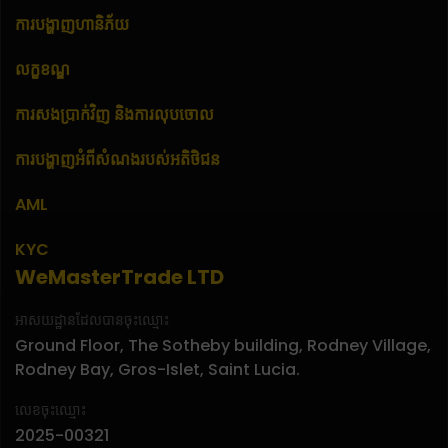
ការបង្ហាញហានិភ័យ
លក្ខខណ្ឌ
ការសងប្រាក់វិញ និងការលុបចោល
ការបង្ហាញអំពីសំណងរបស់អតិថិជន
AML
KYC
WeMasterTrade LTD
អាសយដ្ឋានដែលបានចុះឈ្មោះ
Ground Floor, The Sotheby building, Rodney Village,
Rodney Bay, Gros-Islet, Saint Lucia.
លេខចុះឈ្មោះ
2025-00321