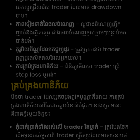
យកល្អជ្រើសរើស trader ដែលមាន drawdown
ទាប។
ភាពទៀងទាត់នៃផលចំណេញ
– ល្អជាងចំណេញញឹក
ញាប់និងស្ថិតស្ថេរ ជាងផលចំណេញខ្ពស់ភ្លាមៗបន្ទាប់មក
បាត់បង់។
គូរូបិយប័ណ្ណដែលគេជួញដូរ
– ត្រូវប្រាកដថា trader
ជួញដូរផលិតផលដែលអ្នកយល់។
ការគ្រប់គ្រងហានិភ័យ
– ពិនិត្យមើលថា trader ប្រើ
stop loss ឬអត់។
គ្រប់គ្រងហានិភ័យ
មិនថា trader ដែលអ្នកចម្លងពូកែប៉ុណ្ណាក៏ដោយ ការគ្រប់
គ្រងហានិភ័យនៅតែជាកត្តាសំខាន់បំផុត។ ខាងក្រោមនេះ
គឺជាគន្លឹះមួយចំនួន៖
កុំដាក់ប្រាក់ទាំងអស់លើ trader តែម្នាក់
– ត្រូវបែងចែក
ដើមទុនរបស់អ្នកលើ trader ច្រើនរូបដែលមានរចនាបថ