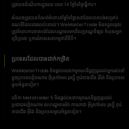
ត្រូវបានដំណើរការក្នុងរយៈពេល 14 ថ្ងៃនៃថ្ងៃធ្វើការ។
សំណងត្រូវបានកំណត់ចំពោះតម្លៃនៃថ្លៃសេវាដែលបានបង់សម្រាប់
គណនីដែលរងផលប៉ះពាល់។ WeMasterTrade មិនទទួលខុស
ត្រូវចំពោះការខាតបង់ដែលបណ្តាលមកពីលក្ខខណ្ឌទីផ្សារ កំហុសអ្នក
ប្រើប្រាស់ ឬការរំខានសេវាកម្មភាគីទីបី។
ប្រទេសដែលបានដាក់កម្រិត
WeMasterTrade មិនផ្តល់សេវាកម្មគណនីជួញដូរដល់អ្នករស់នៅ
ក្នុងប្រទេសវៀតណាម អ៊ីស្រាអែល រុស្ស៊ី កូរ៉េខាងជើង អ៊ីរ៉ង់ និងប្រទេស
មួយចំនួនទៀត។
វេទិកា Metatrader 5 មិនផ្តល់សេវាកម្មគណនីជួញដូរដល់
ប្រជាជនវៀតណាម សហរដ្ឋអាមេរិក កាណាដា អ៊ីស្រាអែល រុស្ស៊ី កូរ៉េ
ខាងជើង អ៊ីរ៉ង់ និងប្រទេសមួយចំនួនទៀត។