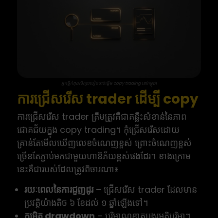
អ្នកថ្មីកំពុងសិក្សារបៀបចាប់ផ្តើម copy trading នៅកម្ពុជា
ការជ្រើសរើស trader ដើម្បី copy
ការជ្រើសរើស trader ត្រឹមត្រូវគឺជាគន្លឹះសំខាន់នៃភាព
ជោគជ័យក្នុង copy trading។ កុំជ្រើសរើសដោយ
គ្រាន់តែមើលឃើញលេខចំណេញខ្ពស់ ព្រោះចំណេញខ្ពស់
ច្រើនតែភ្ជាប់មកជាមួយហានិភ័យខ្ពស់ផងដែរ។ ខាងក្រោម
នេះគឺជារបស់ដែលត្រូវពិចារណា៖
រយៈពេលនៃការជួញដូរ
– ជ្រើសរើស trader ដែលមាន
ប្រវត្តិយ៉ាងតិច ៦ ខែដល់ ១ ឆ្នាំឡើងទៅ។
កម្រិត drawdown
– បរិមាណខាតបង្គរអតិបរិមា។