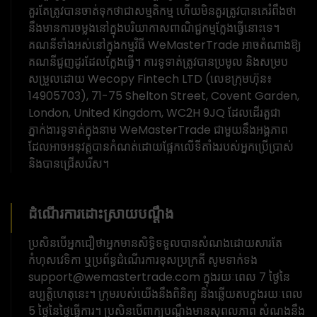
គួរតែត្រូវបានចាត់ទុកថាជាសម្មតិកម្ម ហើយមិនគួរត្រូវបានគេរំពឹងថា
នឹងមានការចម្លងនៅក្នុងបរិយាកាសពាណិជ្ជកម្មក្លែងធ្វើនោះទេ។
គណនីទាំងអស់នៅក្នុងកម្មវិធី WeMasterTrade អាចតំណាងឱ្យ
គណនីជួញដូរដែលក្លែងធ្វើ។ ការទូទាត់ត្រូវបានប្រមូល និងសម្រប
សម្រួលដោយ Wecopy Fintech LTD (លេខក្រុមហ៊ុន៖
14905703), 71-75 Shelton Street, Covent Garden,
London, United Kingdom, WC2H 9JQ ដែលដើរតួជា
ភ្នាក់ងារទូទាត់ក្នុងនាម WeMasterTrade ជាមួយនឹងអង្គភាព
ដែលអាចអនុវត្តបានកំណត់ដោយផ្អែកលើទីតាំងរបស់អ្នកប្រើប្រាស់
និងបានជ្រើសរើស។
ដំណើរការដោះស្រាយបណ្តឹង
ប្រសិនបើអ្នកជឿថាអ្នកមានសិទ្ធិទទួលបានសំណងដោយសារតែ
កំហុសវេទិកា ឬប្រព័ន្ធដំណើរការខុសប្រក្រតី សូមទាក់ទង
support@wemastertrade.com ក្នុងរយៈពេល 7 ថ្ងៃនៃ
ឧប្បត្តិហេតុនេះ។ ក្រុមរបស់យើងនឹងពិនិត្យ និងឆ្លើយតបក្នុងរយៈពេល
5 ថ្ងៃនៃថ្ងៃធ្វើការ។ ប្រសិនបើពាក្យបណ្តឹងមានសុពលភាព សំណងនឹង