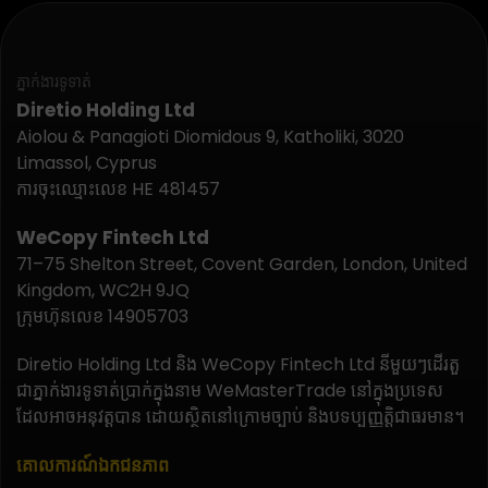
ភ្នាក់ងារទូទាត់
Diretio Holding Ltd
Aiolou & Panagioti Diomidous 9, Katholiki, 3020
Limassol, Cyprus
ការចុះឈ្មោះលេខ HE 481457
WeCopy Fintech Ltd
71–75 Shelton Street, Covent Garden, London, United
Kingdom, WC2H 9JQ
ក្រុមហ៊ុនលេខ 14905703
Diretio Holding Ltd និង WeCopy Fintech Ltd នីមួយៗដើរតួ
ជាភ្នាក់ងារទូទាត់ប្រាក់ក្នុងនាម WeMasterTrade នៅក្នុងប្រទេស
ដែលអាចអនុវត្តបាន ដោយស្ថិតនៅក្រោមច្បាប់ និងបទប្បញ្ញត្តិជាធរមាន។
គោលការណ៍ឯកជនភាព