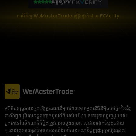
ដៃគូតម្លាភាព
ការពិនិត្យ WeMasterTrade ផ្ទៀងផ្ទាត់ដោយ FXVerify
អតិថិជនត្រូវបានផ្តល់ឱ្យនូវគណនីមួយដែលមានមូលនិធិនិម្មិតជាផ្នែកនៃគំរូ
ពាណិជ្ជកម្មដែលទទួលបានមូលនិធិរបស់យើង។ សកម្មភាពជួញដូររបស់
ពួកគេនៅលើគណនីនិម្មិតត្រូវបានចម្លងតាមពេលវេលាជាក់ស្តែងដោយ
ក្បួនដោះស្រាយផ្តាច់មុខរបស់យើងទៅកាន់គណនីជួញដូរក្រុមហ៊ុនផ្ទាល់