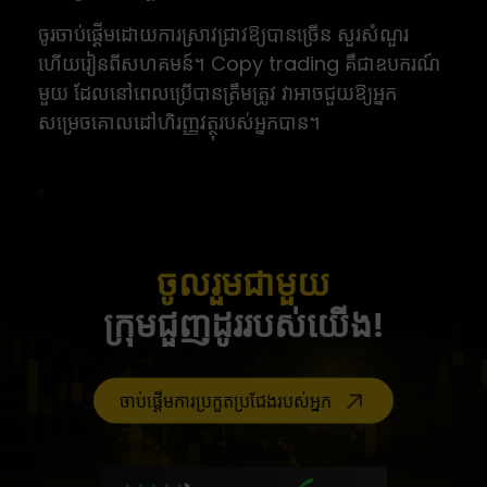
ចូរចាប់ផ្តើមដោយការស្រាវជ្រាវឱ្យបានច្រើន សួរសំណួរ
ហើយរៀនពីសហគមន៍។ Copy trading គឺជាឧបករណ៍
មួយ ដែលនៅពេលប្រើបានត្រឹមត្រូវ វាអាចជួយឱ្យអ្នក
សម្រេចគោលដៅហិរញ្ញវត្ថុរបស់អ្នកបាន។
ចូលរួមជាមួយ
ក្រុមជួញដូររបស់យើង!
ចាប់ផ្តើមការប្រកួតប្រជែងរបស់អ្នក