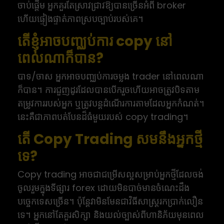
ចាប់ផ្តើម អ្នកគួរតែស្រាវជ្រាវឱ្យបានច្រើនអំពី broker
ហើយផ្ទៀងផ្ទាត់ភាពស្របច្បាប់របស់គេ។
តើខ្ញុំអាចបញ្ឈប់ការ copy នៅ
ពេលណាក៏បាន?
បាទ/ចាស អ្នកអាចបញ្ឈប់ការចម្លង trader នៅពេលណា
ក៏បាន។ ការជួញដូរដែលបានបើករួចហើយអាចត្រូវបិទតាម
តម្រូវការរបស់អ្នក ឬត្រូវបន្តដំណើរការតាមដែលអ្នកកំណត់។
នេះគឺជាភាពបត់បែនដ៏ធំមួយរបស់ copy trading។
តើ Copy Trading សមនឹងអ្នកថ្មី
ទេ?
Copy trading អាចជាជម្រើសល្អសម្រាប់អ្នកថ្មីដែលចង់
ចូលរួមក្នុងទីផ្សារ forex ដោយមិនបាច់មានចំណេះដឹង
បច្ចេកទេសច្រើន។ ប៉ុន្តែវាមិនមែនជាវិធីសាស្ត្ររកប្រាក់លឿន
ទេ។ អ្នកនៅតែគួរសិក្សា និងយល់ច្បាស់ពីហានិភ័យមុនពេល