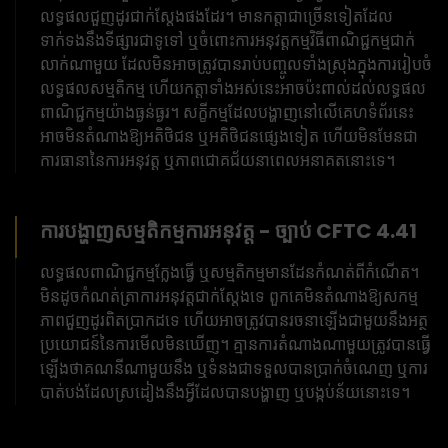
លទ្ធផលជួញដូរជាក់ស្តែងផងដែរ។ មានកត្តាជាច្រើនទៀតដែល
ទាក់ទងនឹងទីផ្សារជាទូទៅ ឬចំពោះការអនុវត្តកម្មវិធីពាណិជ្ជកម្មជាក់
លាក់ណាមួយ ដែលមិនអាចត្រូវបានរាប់បញ្ចូលទាំងស្រុងក្នុងការរៀបចំ
លទ្ធផលសម្មតិកម្ម ហើយកត្តាទាំងអស់នេះអាចប៉ះពាល់ដល់លទ្ធផល
ពាណិជ្ជកម្មយ៉ាងធ្ងន់ធ្ងរ។ សក្ខីកម្មដែលបង្ហាញនៅលើគេហទំព័រនេះ
អាចមិនតំណាងឱ្យអតិថិជន ឬអតិថិជនផ្សេងទៀត ហើយមិនមែនជា
ការធានានៃការអនុវត្ត ឬភាពជោគជ័យនាពេលអនាគតនោះទេ។
ការបង្ហាញសម្មតិកម្មការអនុវត្ត - ច្បាប់ CFTC 4.41
លទ្ធផលពាណិជ្ជកម្មក្លែងធ្វើ ឬសម្មតិកម្មមានដែនកំណត់ពីកំណើត។
មិនដូចកំណត់ត្រាការអនុវត្តជាក់ស្តែងទេ ពួកគេមិនតំណាងឱ្យសកម្ម
ភាពជួញដូរពិតប្រាកដទេ ហើយអាចត្រូវបានរចនាឡើងជាមួយនឹងអត្ថ
ប្រយោជន៍នៃការមើលមិនឃើញ។ គ្មានការតំណាងណាមួយត្រូវបានធ្វើ
ឡើងថាគណនីណាមួយនឹង ឬទំនងជាទទួលបានប្រាក់ចំណេញ ឬការ
បាត់បង់ដែលស្រដៀងនឹងអ្វីដែលបានបង្ហាញ ឬបង្កប់ន័យនោះទេ។