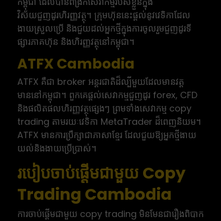
កម្ពុជា ដែលបានពង្រីកសេវាកម្មរបស់ខ្លួនក្នុង
វិស័យជួញដូរហិរញ្ញវត្ថុ។ ក្រុមហ៊ុននេះផ្តល់នូវវេទិកាដែល
ងាយស្រួលប្រើ និងជួយដល់អ្នកថ្មីក្នុងការចូលរួមជួញដូរទី
ផ្សារភាគហ៊ុន និងហិរញ្ញវត្ថុនៅកម្ពុជា។
ATFX Cambodia
ATFX គឺជា broker អន្តរជាតិដ៏ល្បីមួយដែលមានវត្ត
មាននៅកម្ពុជា។ ពួកគេផ្តល់សេវាកម្មជួញដូរ forex, CFD
និងផលិតផលហិរញ្ញវត្ថុផ្សេងៗ ព្រមទាំងសេវាកម្ម copy
trading តាមរយៈវេទិកា MetaTrader ដ៏ពេញនិយម។
ATFX មានការប្រឹក្សាជាភាសាខ្មែរ ដែលជួយឱ្យអ្នកថ្មីងាយ
យល់និងងាយប្រើប្រាស់។
របៀបចាប់ផ្តើមជាមួយ Copy
Trading Cambodia
ការចាប់ផ្តើមជាមួយ copy trading មិនមែនជារឿងពិបាក