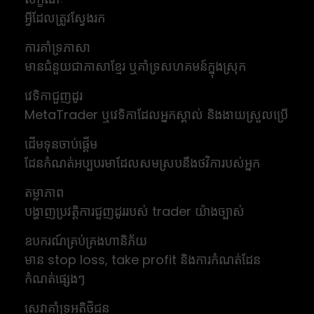
អ្វីដែលត្រូវស្វែងរក
ការគាំទ្រភាសា
មានជំនួយជាភាសាខ្មែរ ឬគាំទ្រសហគមន៍ក្នុងស្រុក
វេទិកាជួញដូរ
MetaTrader ឬវេទិកាដែលអ្នកស្គាល់ និងងាយស្រួលប្រើ
ដើមទុនចាប់ផ្តើម
ដែនកំណត់អប្បបរមាដែលសមស្របនឹងថវិការបស់អ្នក
តម្លាភាព
បង្ហាញប្រវត្តិការជួញដូររបស់ trader យ៉ាងច្បាស់
ឧបករណ៍គ្រប់គ្រងហានិភ័យ
មាន stop loss, take profit និងការកំណត់ដែន
កំណត់ផ្សេងៗ
សេវាគាំទ្រអតិថិជន