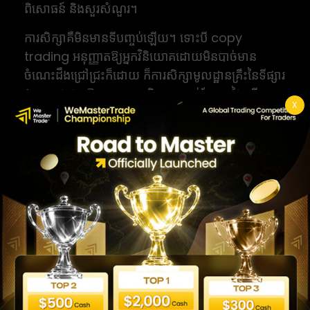
ពិសោធន៍ និងសួរសំណួរ។
ការសិក្សាគឺមិនមានទីបញ្ចប់ឡើយ។ ទោះបី copy
trading អនុញ្ញាតឱ្យអ្នកវិនិយោគដោយមិនបាច់មាន
ចំណេះដឹងជ្រៅជ្រះក៏ដោយ ក៏ការសិក្សាមូលដ្ឋានគ្រឹះនៃទីផ្សារ
forex វាជួយឱ្យអ្នកសម្រេចចិត្តបានកាន់តែឆ្លាតវៃ ហើយ
X
យល់បានច្បាស់ថា ហេតុអ្វី trader ដែលអ្នកចម្លងធ្វើការ
សម្រេចចិត្តបែបនេះ។
សំណួរដែលគេសួរញឹកញាប់
Copy Trading មានប្រាក់
ចំណេញពិតប្រាកដទេ?
បាទ/ចាស copy trading អាចបង្កើតប្រាក់ចំណេញពិត
ប្រាកដបាន ប្រសិនបើអ្នកជ្រើសរើស trader ត្រឹមត្រូវ និង
គ្រប់គ្រងហានិភ័យបានល្អ។ ប៉ុន្តែវាមិនមែនជារឿងធានាទេ។
ការវិនិយោគគ្រប់ប្រភេទតែងតែភ្ជាប់មកជាមួយហានិភ័យនៃ