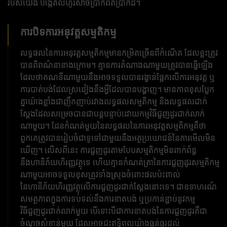
របស់យើង បង្កើតលំហូរសាច់ប្រាក់ពិតប្រាកដ។
ការបិទការអនុវត្តសម្មតិកម្ម
លទ្ធផល​នៃ​ការ​អនុវត្ត​សម្មតិកម្ម​មាន​កម្រិត​ច្រើន​ពី​កំណើត ដែល​ខ្លះ​ត្រូវ​
បាន​ពិពណ៌នា​ខាងក្រោម។ គ្មានការតំណាងណាមួយត្រូវបានធ្វើឡើង
ដែលថាគណនីណាមួយនឹងអាចទទួលបានរង្វាន់ផ្អែកលើការអនុវត្ត ឬ
ការបាត់បង់ដែលស្រដៀងនឹងអ្វីដែលបានបង្ហាញ។ មានភាពខុសប្លែក
គ្នាយ៉ាងខ្លាំងជាញឹកញាប់រវាងលទ្ធផលសម្មតិកម្ម និងលទ្ធផលជាក់
ស្តែងដែលសម្រេចបានជាបន្តបន្ទាប់ដោយកម្មវិធីជួញដូរជាក់លាក់
ណាមួយ។ ដែនកំណត់មួយនៃលទ្ធផលនៃការអនុវត្តសម្មតិកម្មគឺថា
ពួកគេត្រូវបានរៀបចំជាទូទៅជាមួយនឹងអត្ថប្រយោជន៍នៃការមើលមិន
ឃើញ។ លើសពីនេះ ការជួញដូរតាមបែបសម្មតិកម្មមិនពាក់ព័ន្ធ
នឹងហានិភ័យហិរញ្ញវត្ថុទេ ហើយគ្មានកំណត់ត្រានៃការជួញដូរសម្មតិកម្ម
ណាមួយអាចទទួលខុសត្រូវទាំងស្រុងចំពោះផលប៉ះពាល់
នៃហានិភ័យហិរញ្ញវត្ថុលើការជួញដូរជាក់ស្តែងនោះទេ។ ជាឧទាហរណ៍
សមត្ថភាពក្នុងការទប់ទល់នឹងការខាតបង់ ឬប្រកាន់ខ្ជាប់នូវកម្ម
វិធីជួញដូរជាក់លាក់មួយ បើទោះបីជាការខាតបង់នៃការជួញដូរគឺជា
ចំណុចសំខាន់មួយ ដែលអាចជះឥទ្ធិពលយ៉ាងធ្ងន់ធ្ងរដល់