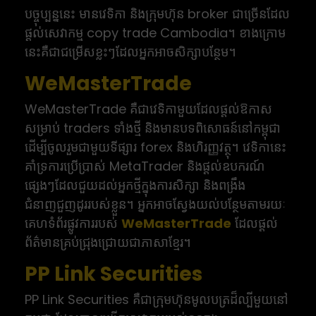
បច្ចុប្បន្ននេះ មានវេទិកា និងក្រុមហ៊ុន broker ជាច្រើនដែល
ផ្តល់សេវាកម្ម copy trade Cambodia។ ខាងក្រោម
នេះគឺជាជម្រើសខ្លះៗដែលអ្នកអាចសិក្សាបន្ថែម។
WeMasterTrade
WeMasterTrade គឺជាវេទិកាមួយដែលផ្តល់ឱកាស
សម្រាប់ traders ទាំងថ្មី និងមានបទពិសោធន៍នៅកម្ពុជា
ដើម្បីចូលរួមជាមួយទីផ្សារ forex និងហិរញ្ញវត្ថុ។ វេទិកានេះ
គាំទ្រការប្រើប្រាស់ MetaTrader និងផ្តល់ឧបករណ៍
ផ្សេងៗដែលជួយដល់អ្នកថ្មីក្នុងការសិក្សា និងពង្រឹង
ជំនាញជួញដូររបស់ខ្លួន។ អ្នកអាចស្វែងយល់បន្ថែមតាមរយៈ
គេហទំព័រផ្លូវការរបស់
WeMasterTrade
ដែលផ្តល់
ព័ត៌មានគ្រប់ជ្រុងជ្រោយជាភាសាខ្មែរ។
PP Link Securities
PP Link Securities គឺជាក្រុមហ៊ុនមូលបត្រដ៏ល្បីមួយនៅ