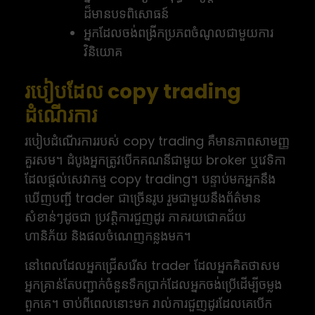
ដ៏មានបទពិសោធន៍
អ្នកដែលចង់ពង្រីកប្រភពចំណូលជាមួយការ
វិនិយោគ
របៀបដែល copy trading
ដំណើរការ
របៀបដំណើរការរបស់ copy trading គឺមានភាពសាមញ្ញ
គួរសម។ ដំបូងអ្នកត្រូវបើកគណនីជាមួយ broker ឬវេទិកា
ដែលផ្តល់សេវាកម្ម copy trading។ បន្ទាប់មកអ្នកនឹង
ឃើញបញ្ជី trader ជាច្រើនរូប រួមជាមួយនឹងព័ត៌មាន
សំខាន់ៗដូចជា ប្រវត្តិការជួញដូរ ភាគរយជោគជ័យ
ហានិភ័យ និងផលចំណេញកន្លងមក។
នៅពេលដែលអ្នកជ្រើសរើស trader ដែលអ្នកគិតថាសម
អ្នកគ្រាន់តែបញ្ជាក់ចំនួនទឹកប្រាក់ដែលអ្នកចង់ប្រើដើម្បីចម្លង
ពួកគេ។ ចាប់ពីពេលនោះមក រាល់ការជួញដូរដែលគេបើក