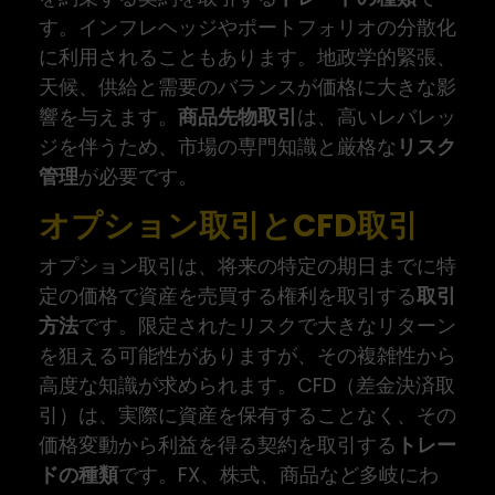
す。インフレヘッジやポートフォリオの分散化
に利用されることもあります。地政学的緊張、
天候、供給と需要のバランスが価格に大きな影
響を与えます。
商品先物取引
は、高いレバレッ
ジを伴うため、市場の専門知識と厳格な
リスク
管理
が必要です。
オプション取引とCFD取引
オプション取引は、将来の特定の期日までに特
定の価格で資産を売買する権利を取引する
取引
方法
です。限定されたリスクで大きなリターン
を狙える可能性がありますが、その複雑性から
高度な知識が求められます。CFD（差金決済取
引）は、実際に資産を保有することなく、その
価格変動から利益を得る契約を取引する
トレー
ドの種類
です。FX、株式、商品など多岐にわ