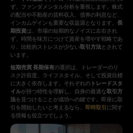
ず、ファンダメンタル分析を重視します。株式
の配当や不動産の賃料収入、債券の利息など、
インカムゲインも重要な収益源となります。
長
期投資
は、市場の短期的なノイズに左右され
ず、時間を味方につけて資産を増やす戦略であ
り、比較的ストレスが少ない
取引方法
とされて
います。
短期売買 長期保有
の選択は、トレーダーのリ
スク許容度、ライフスタイル、そして投資目標
に大きく依存します。それぞれの
トレードスタ
イル
が持つ特性を理解し、自身の最適な
取引方
法
を見つけることが成功への鍵です。即座に取
引を開始したいと考えるなら、
即時取引
に関す
る情報も役立つでしょう。