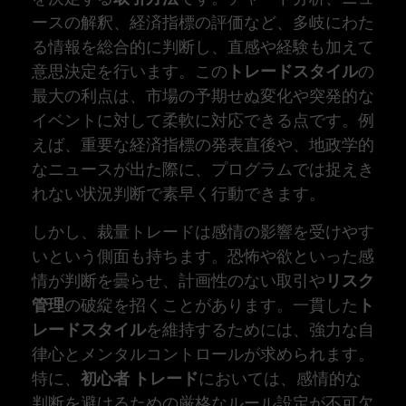
ースの解釈、経済指標の評価など、多岐にわた
る情報を総合的に判断し、直感や経験も加えて
意思決定を行います。この
トレードスタイル
の
最大の利点は、市場の予期せぬ変化や突発的な
イベントに対して柔軟に対応できる点です。例
えば、重要な経済指標の発表直後や、地政学的
なニュースが出た際に、プログラムでは捉えき
れない状況判断で素早く行動できます。
しかし、裁量トレードは感情の影響を受けやす
いという側面も持ちます。恐怖や欲といった感
情が判断を曇らせ、計画性のない取引や
リスク
管理
の破綻を招くことがあります。一貫した
ト
レードスタイル
を維持するためには、強力な自
律心とメンタルコントロールが求められます。
特に、
初心者 トレード
においては、感情的な
判断を避けるための厳格なルール設定が不可欠