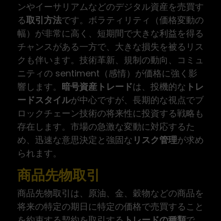
ンやイーサリアムなどのデジタル資産を売買す
る
取引方法
です。ボラティリティ（価格変動の
幅）が非常に高く、短期間で大きな利益を得る
チャンスがある一方で、大きな損失を被るリス
クも伴います。技術革新、規制の動向、コミュ
ニティの sentiment（感情）が価格に強く影
響します。
暗号資産トレード
は、投機的な
トレ
ードスタイル
が中心ですが、長期的な視点でブ
ロックチェーン技術の将来性に投資する戦略も
存在します。市場の急激な変動に対応するた
め、迅速な意思決定と強固な
リスク管理
が求め
られます。
商品先物取引
商品先物取引は、原油、金、穀物などの商品を
将来の特定の期日に特定の価格で売買すること
を約束する契約を取引する
トレードの種類
で