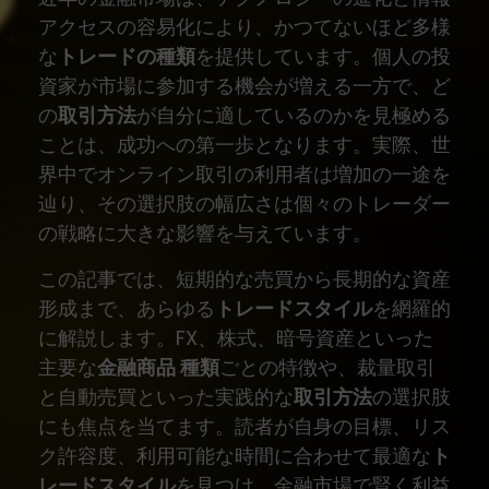
アクセスの容易化により、かつてないほど多様
な
トレードの種類
を提供しています。個人の投
資家が市場に参加する機会が増える一方で、ど
の
取引方法
が自分に適しているのかを見極める
ことは、成功への第一歩となります。実際、世
界中でオンライン取引の利用者は増加の一途を
辿り、その選択肢の幅広さは個々のトレーダー
の戦略に大きな影響を与えています。
この記事では、短期的な売買から長期的な資産
形成まで、あらゆる
トレードスタイル
を網羅的
に解説します。FX、株式、暗号資産といった
主要な
金融商品 種類
ごとの特徴や、裁量取引
と自動売買といった実践的な
取引方法
の選択肢
にも焦点を当てます。読者が自身の目標、リス
ク許容度、利用可能な時間に合わせて最適な
ト
レードスタイル
を見つけ、金融市場で賢く利益