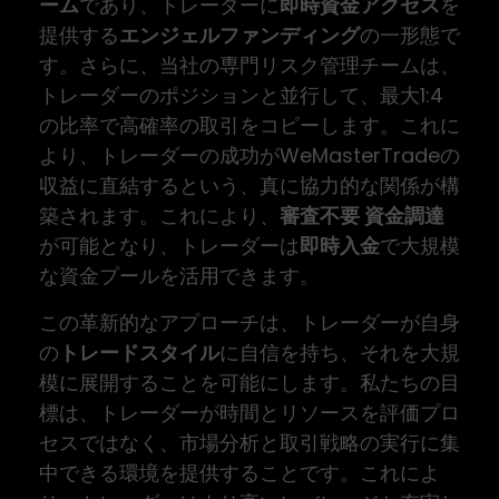
ーム
であり、トレーダーに
即時資金アクセス
を
提供する
エンジェルファンディング
の一形態で
す。さらに、当社の専門リスク管理チームは、
トレーダーのポジションと並行して、最大1:4
の比率で高確率の取引をコピーします。これに
より、トレーダーの成功がWeMasterTradeの
収益に直結するという、真に協力的な関係が構
築されます。これにより、
審査不要 資金調達
が可能となり、トレーダーは
即時入金
で大規模
な資金プールを活用できます。
この革新的なアプローチは、トレーダーが自身
の
トレードスタイル
に自信を持ち、それを大規
模に展開することを可能にします。私たちの目
標は、トレーダーが時間とリソースを評価プロ
セスではなく、市場分析と取引戦略の実行に集
中できる環境を提供することです。これによ