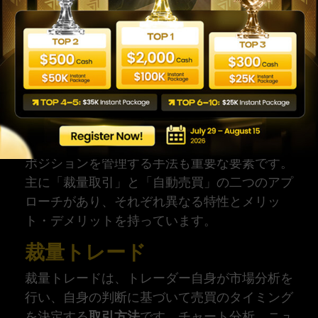
4. 実践的なトレード手
法：裁量取引と自動売買
の選択
トレードの種類
を理解する上で、実際に市場で
ポジションを管理する手法も重要な要素です。
主に「裁量取引」と「自動売買」の二つのアプ
ローチがあり、それぞれ異なる特性とメリッ
ト・デメリットを持っています。
裁量トレード
裁量トレードは、トレーダー自身が市場分析を
行い、自身の判断に基づいて売買のタイミング
を決定する
取引方法
です。チャート分析、ニュ