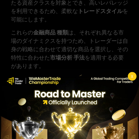
たる資産クラスを対象とでき、高いレバレッジ
を利用できるため、柔軟な
トレードスタイル
を
可能にします。
これらの
金融商品 種類
は、それぞれ異なる市
場のダイナミクスを持つため、トレーダーは自
身の戦略に合わせて適切な商品を選択し、その
特性に合わせた
市場分析 手法
を適用する必要
があります。
X