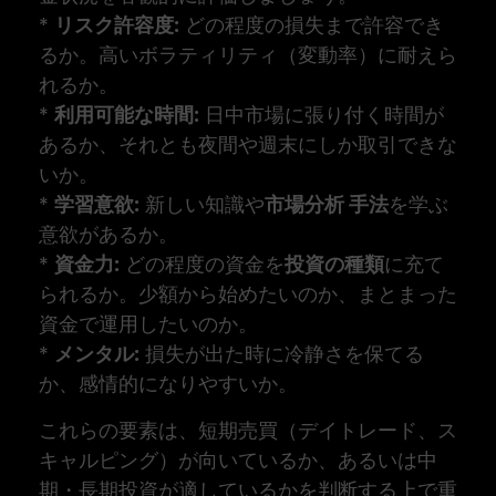
*
リスク許容度:
どの程度の損失まで許容でき
るか。高いボラティリティ（変動率）に耐えら
れるか。
*
利用可能な時間:
日中市場に張り付く時間が
あるか、それとも夜間や週末にしか取引できな
いか。
*
学習意欲:
新しい知識や
市場分析 手法
を学ぶ
意欲があるか。
*
資金力:
どの程度の資金を
投資の種類
に充て
られるか。少額から始めたいのか、まとまった
資金で運用したいのか。
*
メンタル:
損失が出た時に冷静さを保てる
か、感情的になりやすいか。
これらの要素は、短期売買（デイトレード、ス
キャルピング）が向いているか、あるいは中
期・長期投資が適しているかを判断する上で重