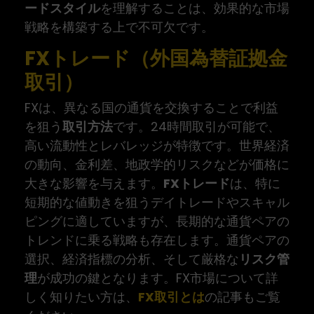
ードスタイル
を理解することは、効果的な市場
戦略を構築する上で不可欠です。
FXトレード（外国為替証拠金
取引）
FXは、異なる国の通貨を交換することで利益
を狙う
取引方法
です。24時間取引が可能で、
高い流動性とレバレッジが特徴です。世界経済
の動向、金利差、地政学的リスクなどが価格に
大きな影響を与えます。
FXトレード
は、特に
短期的な値動きを狙うデイトレードやスキャル
ピングに適していますが、長期的な通貨ペアの
トレンドに乗る戦略も存在します。通貨ペアの
選択、経済指標の分析、そして厳格な
リスク管
理
が成功の鍵となります。FX市場について詳
しく知りたい方は、
FX取引とは
の記事もご覧