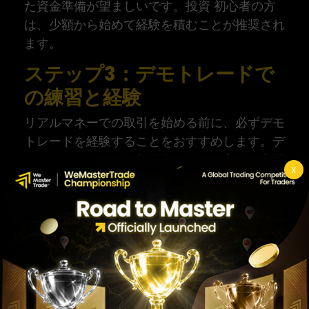
た資金準備が望ましいです。投資 初心者の方
は、少額から始めて経験を積むことが推奨され
ます。
ステップ3：デモトレードで
の練習と経験
リアルマネーでの取引を始める前に、必ずデモ
トレードを経験することをおすすめします。デ
モトレードとは、仮想資金を使って実際の市場
X
と同じ環境でトレードを練習できるシステムで
す。
*
取引ツールの習熟:
実際の注文方法、チャー
トの見方、分析ツールの使い方などを覚えるこ
とができます。
*
トレード戦略の検証:
自身の考えた戦略が通
用するか、リスク管理が適切に行えるかなどを
試すことができます。