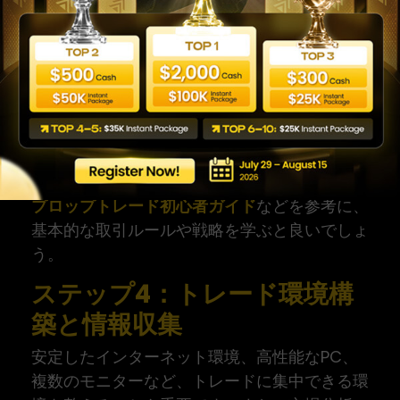
*
メンタル面の強化:
仮想資金とはいえ、実際
の値動きを経験することで、冷静な判断力を養
う練習になります。
デモトレードは、損失のリスクなしに実践的な
経験を積むための非常に有効な手段です。多く
の証券会社やFX会社が無料で提供していま
す。この段階で、
プロップトレード初心者ガイド
などを参考に、
基本的な取引ルールや戦略を学ぶと良いでしょ
う。
ステップ4：トレード環境構
築と情報収集
安定したインターネット環境、高性能なPC、
複数のモニターなど、トレードに集中できる環