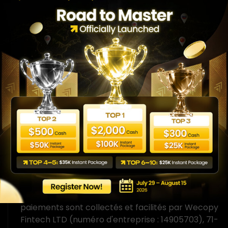
disposent d'un capital-risque suffisant devraient
envisager de négocier. Les performances
passées ne préjugent pas nécessairement des
résultats futurs.
Divulgation de la rémunération du
client
Toutes les transactions présentées pour
compensation aux clients doivent être
considérées comme hypothétiques et ne doivent
pas être reproduites dans un environnement
commercial simulé. Tous les comptes du
programme WeMasterTrade peuvent
représenter des comptes de trading simulés. Les
paiements sont collectés et facilités par Wecopy
Fintech LTD (numéro d'entreprise : 14905703), 71-