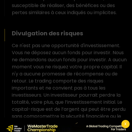
susceptible de réaliser, des bénéfices ou des
pertes similaires à ceux indiqués ou implicites.
Divulgation des risques
Ce n'est pas une opportunité d'investissement.
Vous ne déposez aucun fonds pour investir. Nous
ne demandons aucun fonds pour investir. A aucun
moment vous ne risquez votre propre capital. Il
n'y a aucune promesse de récompense ou de
retour. Le trading comporte des risques
importants et ne convient pas à tous les
investisseurs. Un investisseur pourrait perdre la
totalité, voire plus, que l’investissement initial. Le
capital-risque est de l’argent qui peut être perdu
sans compromettre la sécurité financière ou le
style de vie d’une personne. Seul le capital-risque
X
doit être utilisé pour le trading, et seuls ceux qui