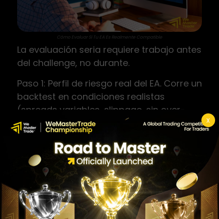
Cómo Evaluar Si Tu EA Es Realmente Compatible
La evaluación seria requiere trabajo antes
del challenge, no durante.
Paso 1: Perfil de riesgo real del EA. Corre un
backtest en condiciones realistas
(spreads variables, slippage, sin over-
X
optimization) y extrae estas métricas:
drawdown máximo histórico, drawdown
diario máximo registrado, duración
promedio de posiciones abiertas,
frecuencia de operaciones durante
eventos de noticias, y comportamiento
en períodos de alta volatilidad.