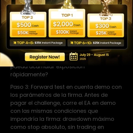
Paso 2: Comparación con las reglas de la
firma. Haz una checklist. ¿El drawdown
máximo del EA está por debajo del 70%
del límite de la firma? (El margen de
seguridad es importante.) ¿La duración
promedio de posiciones cumple el hold
time? ¿El EA opera durante noticias?
¿Tiene lógica de martingala o grid que
pueda acumular exposición
rápidamente?
Paso 3: Forward test en cuenta demo con
los parámetros de la firma. Antes de
pagar el challenge, corre el EA en demo
con las mismas condiciones que
impondría la firma: drawdown máximo
como stop absoluto, sin trading en