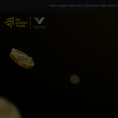
আমাদের ক্লায়েন্টরা ভার্চুয়াল জগতে ট্রেডিংয়ের জন্য ভার্চুয়াল ফা