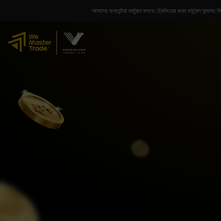
আমাদের ক্লায়েন্টরা ভার্চুয়াল জগতে ট্রেডিংয়ের জন্য ভার্চুয়াল ফা