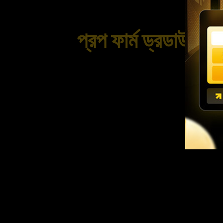
প্রপ ফার্ম ড্রডাউন রু