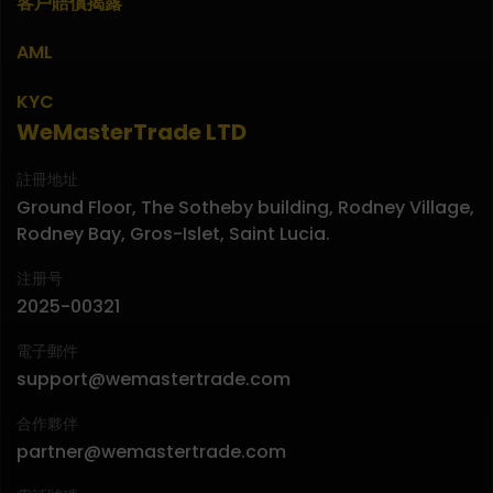
客戶賠償揭露
AML
KYC
WeMasterTrade LTD
註冊地址
Ground Floor, The Sotheby building, Rodney Village,
Rodney Bay, Gros-Islet, Saint Lucia.
注册号
2025-00321
電子郵件
support@wemastertrade.com
合作夥伴
partner@wemastertrade.com