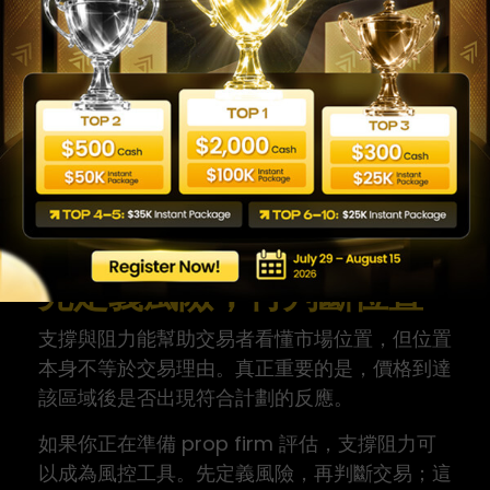
價格中。最好搭配收盤、回踩、成交量或其他確
認條件。
prop firm 交易者如何使用支
撐與阻力？
應把支撐阻力用來定義入場、止損和失效條件，
同時確認交易風險符合日虧損、最大回撤與平台
規則。
先定義風險，再判斷位置
支撐與阻力能幫助交易者看懂市場位置，但位置
本身不等於交易理由。真正重要的是，價格到達
該區域後是否出現符合計劃的反應。
如果你正在準備 prop firm 評估，支撐阻力可
以成為風控工具。先定義風險，再判斷交易；這