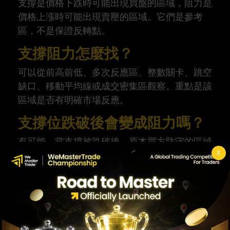
支撐是價格下跌時可能出現買盤的區域，阻力是
價格上漲時可能出現賣壓的區域。它們是參考
區，不是保證反轉點。
支撐阻力怎麼找？
可以從前高前低、多次反應區、整數關卡、跳空
缺口、移動平均線或成交密集區觀察。重點是該
區域是否有明確市場反應。
支撐位跌破後會變成阻力嗎？
有可能。當支撐被跌破後，原本買方防守的區域
X
可能變成賣方壓力區，但仍需要觀察價格反應確
認。
突破阻力一定代表可以買入
嗎？
不一定。突破可能是假突破，也可能已經反映在