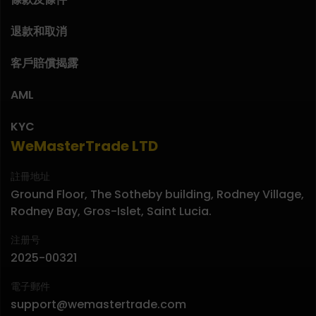
退款和取消
客戶賠償揭露
AML
KYC
WeMasterTrade LTD
註冊地址
Ground Floor, The Sotheby building, Rodney Village,
Rodney Bay, Gros-Islet, Saint Lucia.
注册号
2025-00321
電子郵件
support@wemastertrade.com