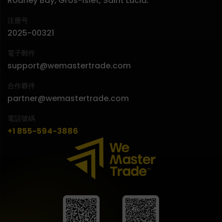
Rodney Bay, Gros-Islet, Saint Lucia.
注册号
2025-00321
電子郵件
support@wemastertrade.com
合作夥伴
partner@wemastertrade.com
電話號碼
+1 855-594-3886