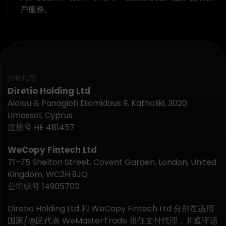
戶服務。
付款代理
Diretio Holding Ltd
Aiolou & Panagioti Diomidous 9, Katholiki, 3020
Limassol, Cyprus
注册号 HE 481457
WeCopy Fintech Ltd
71–75 Shelton Street, Covent Garden, London, United
Kingdom, WC2H 9JQ
公司编号 14905703
Diretio Holding Ltd 和 WeCopy Fintech Ltd 分别在适用
国家/地区代表 WeMasterTrade 担任支付代理，并遵守适