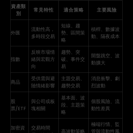
資產類
常見特性
適合策略
主要風險
別
短線、趨
流動性高，
槓桿、數據波
外匯
勢、區間策
多時段交易
動、隔夜成本
略
反映市場情
趨勢、突
開盤跳空、波
指數
緒與宏觀方
破、事件交
動擴大
向
易
受供需與避
主題交易、
消息衝擊、劇
商品
險情緒影響
趨勢交易
烈波動
基本面、波
股
與公司或板
個股風險、流
段、主題策
票/ETF
塊相關
動性差異
略
極端行情、監
加密資
交易時間
高波動策略
管與流動性風