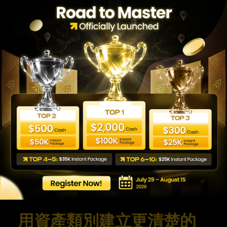
某個市場熱門就盲目加入。
外匯、指數、商品有什麼差
異？
外匯通常流動性高，受利率和宏觀數據影響；指
數反映整體市場情緒；商品常受供需、地緣政治
和避險需求影響。它們適合的策略和風險控制方
式不同。
prop firm 評估可以交易所有
資產類別嗎？
不一定。每個平台的可交易品種和規則不同，交
易前應查看 symbols、槓桿、持倉、新聞交易
和回撤限制。
用資產類別建立更清楚的