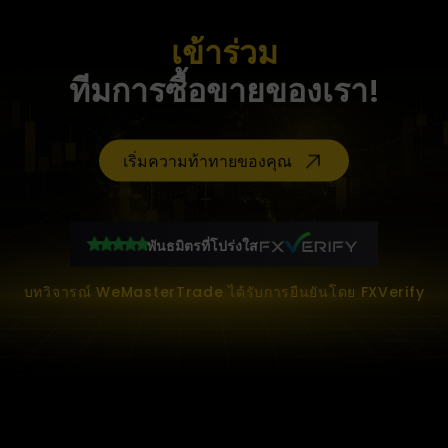
เข้าร่วม
ทีมการซื้อขายของเรา!
เริ่มความท้าทายของคุณ
พันธมิตรที่โปร่งใส
บทวิจารณ์ WeMasterTrade ได้รับการยืนยันโดย FXVerify