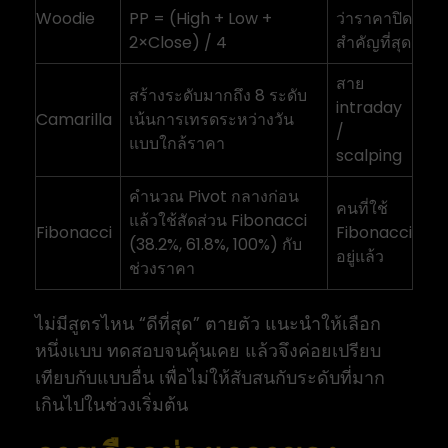
Woodie
PP = (High + Low +
ว่าราคาปิด
2×Close) / 4
สำคัญที่สุด
สาย
สร้างระดับมากถึง 8 ระดับ
intraday
Camarilla
เน้นการเทรดระหว่างวัน
/
แบบใกล้ราคา
scalping
คำนวณ Pivot กลางก่อน
คนที่ใช้
แล้วใช้สัดส่วน Fibonacci
Fibonacci
Fibonacci
(38.2%, 61.8%, 100%) กับ
อยู่แล้ว
ช่วงราคา
ไม่มีสูตรไหน “ดีที่สุด” ตายตัว แนะนำให้เลือก
หนึ่งแบบ ทดสอบจนคุ้นเคย แล้วจึงค่อยเปรียบ
เทียบกับแบบอื่น เพื่อไม่ให้สับสนกับระดับที่มาก
เกินไปในช่วงเริ่มต้น