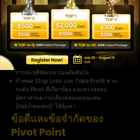
เลือกประเภทและช่วงเวลาของ Pivot ให้ตรงกับ
timeframe ที่เทรด
ดูตำแหน่งราคาปัจจุบันเทียบกับเส้น PP เพื่อ
กำหนดอคติทิศทาง (เหนือ = โทนขาขึ้น, ใต้ =
โทนขาลง)
ระบุระดับแนวรับ-แนวต้าน (S/R) ที่ใกล้ราคา
ที่สุดเป็นเป้าหมายและจุดสกัด
รอการยืนยัน เช่น สัญญาณเด้งจากระดับ หรือ
การทะลุที่ชัดเจน ก่อนตัดสินใจ
กำหนด Stop Loss และ Take Profit ตาม
ระดับ Pivot ที่เกี่ยวข้อง และตรวจสอบ
อัตราส่วนความเสี่ยงต่อผลตอบแทน
(risk/reward) ให้คุ้มค่า
ข้อดีและข้อจำกัดของ
Pivot Point