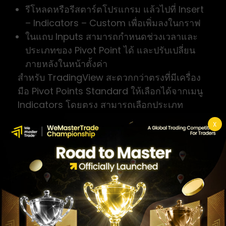
รีโหลดหรือรีสตาร์ตโปรแกรม แล้วไปที่ Insert
– Indicators – Custom เพื่อเพิ่มลงในกราฟ
ในแถบ Inputs สามารถกำหนดช่วงเวลาและ
ประเภทของ Pivot Point ได้ และปรับเปลี่ยน
ภายหลังในหน้าตั้งค่า
สำหรับ TradingView สะดวกกว่าตรงที่มีเครื่อง
มือ Pivot Points Standard ให้เลือกได้จากเมนู
Indicators โดยตรง สามารถเลือกประเภท
(Classic, Woodie, Camarilla, Fibonacci)
X
และช่วงเวลาได้ทันทีโดยไม่ต้องติดตั้งไฟล์เพิ่ม
Checklist อ่าน Pivot
Point ก่อนวางแผนเทรด
เพื่อให้ใช้งานได้อย่างเป็นระบบ ลองทำตามลำดับ
5 ขั้นตอนนี้ก่อนเข้าเทรดทุกครั้ง: