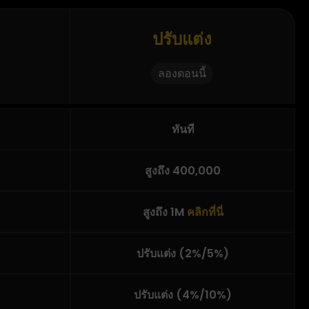
ปรับแต่ง
ลองตอนนี้
ทันที
สูงถึง 400,000
สูงถึง 1M
คลิกที่นี่
ปรับแต่ง (2%/5%)
ปรับแต่ง (4%/10%)