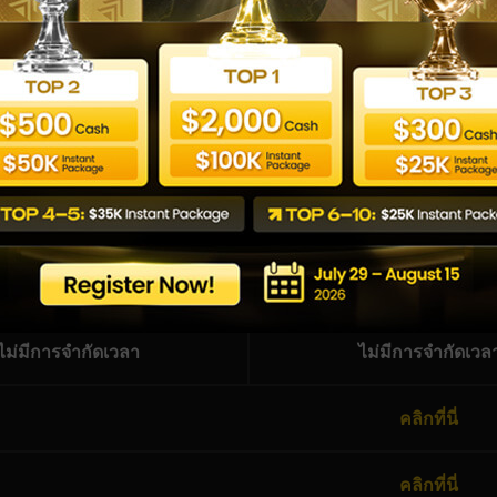
1 วัน
1 วัน
ไม่มีการจำกัดเวลา
ไม่มีการจำกัดเวล
คลิกที่นี่
คลิกที่นี่