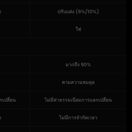
ร
ปรับแต่ง (6%/10%)
ใช่
มากถึง 90%
ตามความสมดุล
เปลี่ยน
ไม่มีค่าธรรมเนียมการแลกเปลี่ยน
า
ไม่มีการจำกัดเวลา