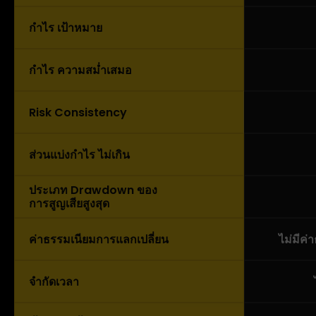
กำไร
เป้าหมาย
กำไร
ความสม่ำเสมอ
Risk
Consistency
ส่วนแบ่งกำไร
ไม่เกิน
ประเภท Drawdown
ของ
การสูญเสียสูงสุด
ค่าธรรมเนียมการแลกเปลี่ยน
ไม่มีค
จำกัดเวลา