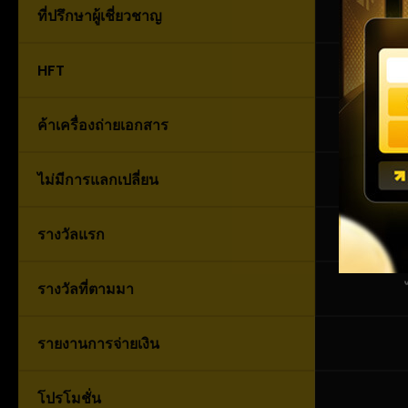
ที่ปรึกษาผู้เชี่ยวชาญ
HFT
ค้าเครื่องถ่ายเอกสาร
ไม่มีการแลกเปลี่ยน
รางวัลแรก
รางวัลที่ตามมา
รายงานการจ่ายเงิน
โปรโมชั่น