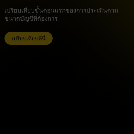
เปรียบเทียบขั้นตอนแรกของการประเมินตาม
ขนาดบัญชีที่ต้องการ
เปรียบเทียบที่นี่