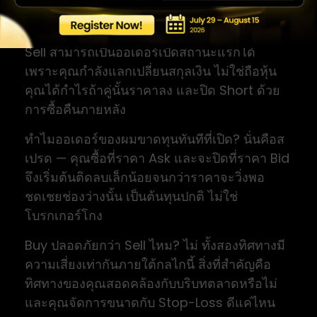
คำถามที่พบบ่อย (FAQ)
ขายคู่สกุลเงินก่อนซื้อได้ไหม? ได้ ในฟอเร็กซ์ การ
Sell สามารถเป็นออเดอร์เปิดสถานะแรกได้
เพราะคุณกำลังแลกเปลี่ยนสกุลเงิน ไม่ใช่ถือหุ้น
คุณได้กำไรถ้าคู่นั้นราคาลง และปิด Short ด้วย
การซื้อคืนภายหลัง
ทำไมออเดอร์ของผมขาดทุนทันทีที่เปิด? นั่นคือส
เปรด — คุณซื้อที่ราคา Ask และจะปิดที่ราคา Bid
จึงเริ่มต้นติดลบเล็กน้อยจนกว่าราคาจะวิ่งพอ
ชดเชยช่องว่างนั้น เป็นต้นทุนปกติ ไม่ใช่
โบรกเกอร์โกง
Buy ปลอดภัยกว่า Sell ไหม? ไม่ ทั้งสองทิศทางมี
ความเสี่ยงเท่ากันภายใต้กลไกนี้ สิ่งที่สำคัญคือ
ทิศทางของคุณสอดคล้องกับบริบทตลาดหรือไม่
และคุณจัดการขนาดกับ Stop-Loss ดีแค่ไหน