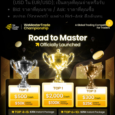
(USD ใน EUR/USD); เป็นสกุลที่คุณจ่ายหรือรับ
Bid: ราคาที่คุณขาย / Ask: ราคาที่คุณซื้อ
สเปรด (Spread): ผลต่าง Bid–Ask คือต้นทุน
การเข้าออเดอร์
X
พิป (Pip): หน่วยการเคลื่อนไหวของราคา
มาตรฐานที่เล็กที่สุด ใช้วัดการเคลื่อนไหว
ขนาดล็อต (Lot Size): ปริมาณการเทรดที่
กำหนดมูลค่าต่อพิป
เลเวอเรจ / มาร์จิน (Leverage / Margin):
อำนาจซื้อที่ยืมมาและเงินวางที่ต้องใช้เพื่อถือ
สถานะ
Long / Short: สถานะ Buy (Long) ได้กำไร
เมื่อราคาขึ้น; สถานะ Sell (Short) ได้กำไรเมื่อ
ราคาลง
สวอป (Swap): ค่าธรรมเนียมข้ามคืนสำหรับ
การถือสถานะข้ามรอบ Rollover