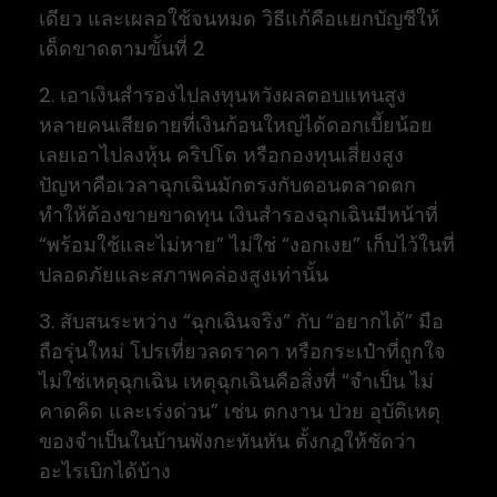
เดียว และเผลอใช้จนหมด วิธีแก้คือแยกบัญชีให้
เด็ดขาดตามขั้นที่ 2
2. เอาเงินสำรองไปลงทุนหวังผลตอบแทนสูง
หลายคนเสียดายที่เงินก้อนใหญ่ได้ดอกเบี้ยน้อย
เลยเอาไปลงหุ้น คริปโต หรือกองทุนเสี่ยงสูง
ปัญหาคือเวลาฉุกเฉินมักตรงกับตอนตลาดตก
ทำให้ต้องขายขาดทุน เงินสำรองฉุกเฉินมีหน้าที่
“พร้อมใช้และไม่หาย” ไม่ใช่ “งอกเงย” เก็บไว้ในที่
ปลอดภัยและสภาพคล่องสูงเท่านั้น
3. สับสนระหว่าง “ฉุกเฉินจริง” กับ “อยากได้” มือ
ถือรุ่นใหม่ โปรเที่ยวลดราคา หรือกระเป๋าที่ถูกใจ
ไม่ใช่เหตุฉุกเฉิน เหตุฉุกเฉินคือสิ่งที่ “จำเป็น ไม่
คาดคิด และเร่งด่วน” เช่น ตกงาน ป่วย อุบัติเหตุ
ของจำเป็นในบ้านพังกะทันหัน ตั้งกฎให้ชัดว่า
อะไรเบิกได้บ้าง