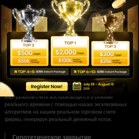
Клиентам предоставляется счет, содержащий
виртуальные средства, в рамках нашей модели
накопительной торговли. Их торговая активность на
виртуальном счете воспроизводится в режиме
реального времени с помощью наших эксклюзивных
алгоритмов на нашем реальном торговом счете
фирмы, генерируя реальный денежный поток.
Гипотетическое закрытие