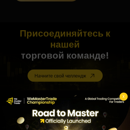
Присоединяйтесь к
нашей
торговой команде!
Начните свой челлендж
X
Партнер по прозрачности
Отзывы о WeMasterTrade проверены FXVerify