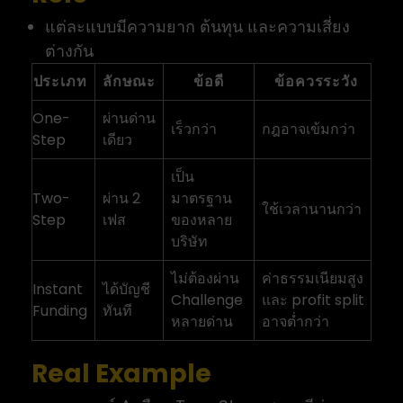
แต่ละแบบมีความยาก ต้นทุน และความเสี่ยง
ต่างกัน
ประเภท
ลักษณะ
ข้อดี
ข้อควรระวัง
One-
ผ่านด่าน
เร็วกว่า
กฎอาจเข้มกว่า
Step
เดียว
เป็น
Two-
ผ่าน 2
มาตรฐาน
ใช้เวลานานกว่า
Step
เฟส
ของหลาย
บริษัท
ไม่ต้องผ่าน
ค่าธรรมเนียมสูง
Instant
ได้บัญชี
Challenge
และ profit split
Funding
ทันที
หลายด่าน
อาจต่ำกว่า
Real Example