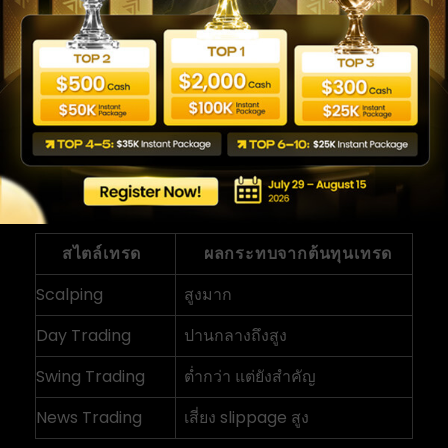
Role
ต้นทุนเหล่านี้มีผลมากกับเทรดเดอร์ที่เข้าออกบ่อย
โดยเฉพาะ scalper และ intraday trader
Real Example
ถ้าคุณเทรด EUR/USD วันละ 10 ออร์เดอร์ ค่าใช้
จ่ายเพียงเล็กน้อยต่อออร์เดอร์อาจสะสมเป็นต้น
ทุนใหญ่ในหนึ่งเดือน
สไตล์เทรด
ผลกระทบจากต้นทุนเทรด
Scalping
สูงมาก
Day Trading
ปานกลางถึงสูง
Swing Trading
ต่ำกว่า แต่ยังสำคัญ
News Trading
เสี่ยง slippage สูง