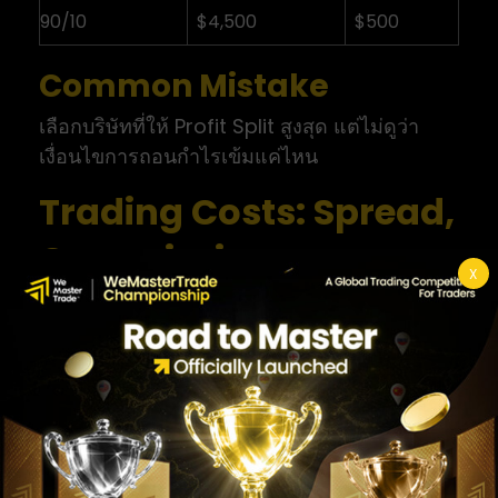
90/10
$4,500
$500
Common Mistake
เลือกบริษัทที่ให้ Profit Split สูงสุด แต่ไม่ดูว่า
เงื่อนไขการถอนกำไรเข้มแค่ไหน
Trading Costs: Spread,
Commission และ
X
Slippage
Definition
Trading Costs คือต้นทุนที่เกิดขึ้นจากการเปิด
และปิดออร์เดอร์ เช่น spread, commission
และ slippage