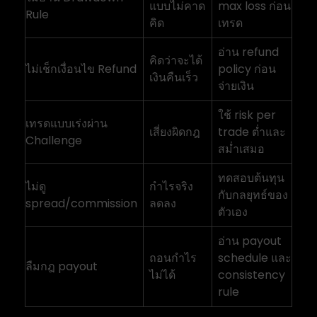
แบบไม่คาด
max loss ก่อน
Rule
คิด
เทรด
อ่าน refund
คิดว่าจะได้
ไม่เช็กเงื่อนไข Refund
policy ก่อน
เงินคืนเร็ว
จ่ายเงิน
ใช้ risk per
เทรดแบบเร่งผ่าน
เสี่ยงผิดกฎ
trade ต่ำและ
Challenge
สม่ำเสมอ
ทดสอบต้นทุน
ไม่ดู
กำไรจริง
กับกลยุทธ์ของ
spread/commission
ลดลง
ตัวเอง
อ่าน payout
ถอนกำไร
schedule และ
ลืมกฎ payout
ไม่ได้
consistency
rule