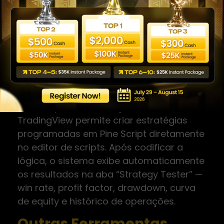
Clique em “Replay” na barra de
ferramentas superior
Selecione a data de início do teste
Avance as barras manualmente e
simule suas entradas e saídas
Registre os resultados em uma planilha
externa
Pine Script (Backtesting Automatizado): O
TradingView permite criar estratégias
programadas em Pine Script diretamente
no editor de scripts. Após codificar a
lógica, o sistema exibe automaticamente
os resultados na aba “Strategy Tester” —
win rate, profit factor, drawdown, curva
de equity e histórico de operações.
Outras Ferramentas