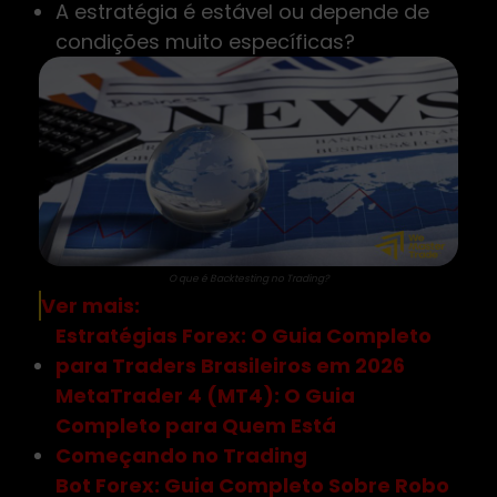
A estratégia é estável ou depende de
condições muito específicas?
O que é Backtesting no Trading?
Ver mais:
Estratégias Forex: O Guia Completo
para Traders Brasileiros em 2026
MetaTrader 4 (MT4): O Guia
Completo para Quem Está
Começando no Trading
Bot Forex: Guia Completo Sobre Robo