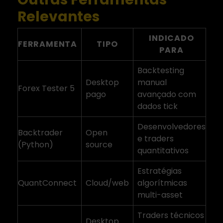
Relevantes
INDICADO
FERRAMENTA
TIPO
PARA
Backtesting
Desktop
manual
Forex Tester 5
pago
avançado com
dados tick
Desenvolvedores
Backtrader
Open
e traders
(Python)
source
quantitativos
Estratégias
QuantConnect
Cloud/web
algorítmicas
multi-asset
Traders técnicos
Desktop