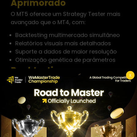
Aprimorado
O MT5 oferece um Strategy Tester mais
avançado que o MT4, com:
Backtesting multimercado simultâneo
Relatórios visuais mais detalhados
Suporte a dados de maior resolução
Otimização genética de parâmetros
Backtesting no
X
TradingView — Replay e
Pine Script
O TradingView oferece duas formas de
backtesting:
Bar Replay (Backtesting Manual Visual):
Abra um gráfico no TradingView