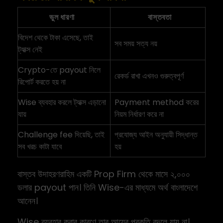
ভুল ধারণা
বাস্তবতা
বিদেশ থেকে টাকা এসেছে, তাই
সব সময় সত্য নয়
ট্যাক্স নেই
Crypto-তে payout নিলে
রেকর্ড রাখা এখনও গুরুত্বপূর্ণ
রিপোর্ট করতে হয় না
Wise ব্যবহার করলে ট্যাক্স এড়ানো
Payment method করের
যায়
নিয়ম নির্ধারণ করে না
Challenge fee দিয়েছি, তাই
প্রযোজ্য আইন অনুযায়ী সিদ্ধান্ত
সব খরচ কাটা যাবে
হয়
বাস্তব উদাহরণরাহিম একটি Prop Firm থেকে মাসে ২,০০০
ডলার payout পান। তিনি Wise-এর মাধ্যমে অর্থ বাংলাদেশে
আনেন।
Wise ব্যবহার করার কারণে তার আয়ের প্রকৃতি বদলে যায় না।