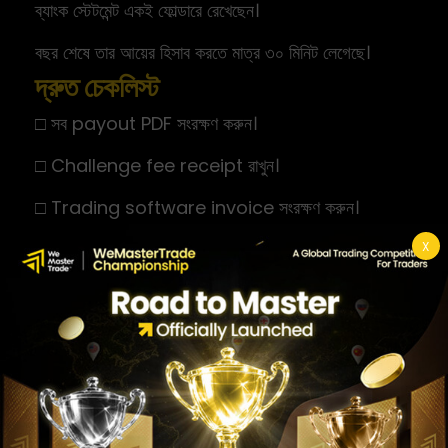
ব্যাংক স্টেটমেন্ট একই ফোল্ডারে রেখেছেন।
বছর শেষে তার আয়ের হিসাব করতে মাত্র ৩০ মিনিট লেগেছে।
দ্রুত চেকলিস্ট
□ সব payout PDF সংরক্ষণ করুন।
□ Challenge fee receipt রাখুন।
□ Trading software invoice সংরক্ষণ করুন।
□ VPS বিল সংরক্ষণ করুন।
X
□ Bank statement ডাউনলোড করুন।
□ Wise অথবা Crypto transaction export করুন।
□ বছরে অন্তত একবার সব ফাইল ব্যাকআপ নিন।
Challenge Fee ও