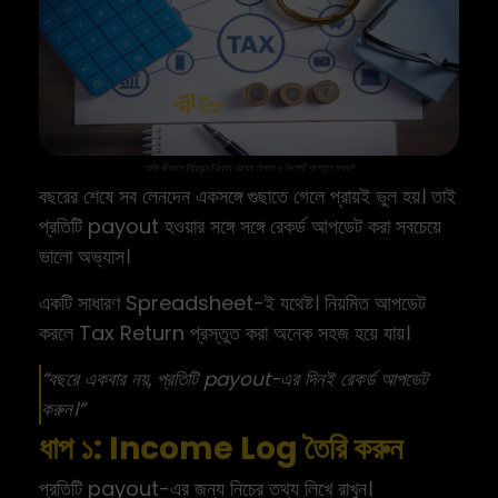
আমি কীভাবে Prop Firm আয়ের হিসাব ও রিপোর্ট প্রস্তুত করব?
বছরের শেষে সব লেনদেন একসঙ্গে গুছাতে গেলে প্রায়ই ভুল হয়। তাই
প্রতিটি payout হওয়ার সঙ্গে সঙ্গে রেকর্ড আপডেট করা সবচেয়ে
ভালো অভ্যাস।
একটি সাধারণ Spreadsheet-ই যথেষ্ট। নিয়মিত আপডেট
করলে Tax Return প্রস্তুত করা অনেক সহজ হয়ে যায়।
“বছরে একবার নয়, প্রতিটি payout-এর দিনই রেকর্ড আপডেট
করুন।”
ধাপ ১: Income Log তৈরি করুন
প্রতিটি payout-এর জন্য নিচের তথ্য লিখে রাখুন।