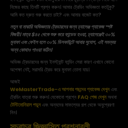
নিজের কাছে তিনটি প্রশ্ন করুন। আমার ট্রেডিং অভিজ্ঞতা কতটুকু?
আমি কত দ্রুত শুরু করতে চাই? এবং আমার বাজেট কত?
নতুন বা মাঝারি অভিজ্ঞতার ট্রেডারদের জন্য চ্যালেঞ্জ প্যাকেজ স্পষ্ট
বিজয়ী। মাত্র $৪৫ থেকে শুরু করে ফান্ডেড হওয়া, চ্যালেঞ্জেই ৩০%
মুনাফা এবং ফেইল হলে ৩০% ডিসকাউন্টে আবার সুযোগ, এই সমন্বয়
অন্য কোথাও পাওয়া কঠিন।
অভিজ্ঞ ট্রেডারদের জন্য ইনস্ট্যান্ট ফান্ডিং সেরা কারণ এখানে কোনো
অপেক্ষা নেই, সরাসরি ট্রেড করে মুনাফা তোলা যায়।
আজই
WeMasterTrade-এ আপনার পছন্দের প্যাকেজ দেখুন
এবং
ট্রেডিং যাত্রা শুরু করুন। যেকোনো প্রশ্নে
FAQ পেজ দেখুন
অথবা
টেস্টিমোনিয়াল পড়ুন
এবং অন্যদের সাফল্যের গল্প থেকে অনুপ্রেরণা
নিন।
সচরাচর জিজ্ঞাসিত প্রশ্নাবলী