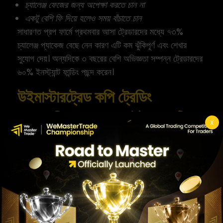
চ্যালেঞ্জ ফেজের জন্য অপেক্ষা করতে চান না
একটু বেশি ফি দিয়ে হলেও সময় বাঁচাতে চান
সাধারণত প্রপ ফার্মে প্রথমবার আসা ট্রেডারদের মধ্যে ৭৩%
চ্যালেঞ্জ প্যাকেজ বেছে নেন কারণ এটি কম ঝুঁকিপূর্ণ এবং শেখার
সুযোগ দেয়। অন্যদিকে ৩ বছরের বেশি অভিজ্ঞতা সম্পন্ন ট্রেডারদের
৬০% ইনস্ট্যান্ট ফান্ডিং পছন্দ করেন।
উইমাস্টারট্রেড কপি ট্রেডিং
অ্যালগরিদম এবং পেআউট গ্যারান্টি
X