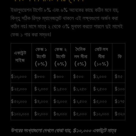
ইভাল্যুয়েশন টার্গেট ৮% এবং ৬% অনেকের কাছে কঠিন মনে হয়,
কিন্তু সঠিক রিস্ক ম্যানেজমেন্ট থাকলে এই লক্ষ্যগুলো অর্জন করা
কঠিন নয়। মাসে মাত্র ২ থেকে ৩% মুনাফা করতে পারলে দুই মাসেই
ফেজ ১ পার করা সম্ভব।
ফেজ ১
ফেজ ২
দৈনিক
মোট লস
একাউন্ট
টার্গেট
টার্গেট
লস সীমা
সীমা
ফি
সাইজ
(৮%)
(৬%)
(৫%)
(১০%)
$১০,০০০
$৮০০
$৬০০
$৫০০
$১,০০০
$৪৫
$২৫,০০০
$২,০০০
$১,৫০০
$১,২৫০
$২,৫০০
$১০০
$৫০,০০০
$৪,০০০
$৩,০০০
$২,৫০০
$৫,০০০
$১৭৫
$১০০,০০০
$৮,০০০
$৬,০০০
$৫,০০০
$১০,০০০
$৩২০
উপরের সংখ্যাগুলো দেখলে বোঝা যায়, $১০,০০০ একাউন্টে মাত্র