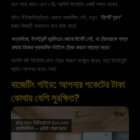
হতে পারে কারণ এতে ৮% প্রফিট টার্গেটের একটি লক্ষ্য থাকে।
যদিও উইমাস্টারট্রেডে কোনো সময়সীমা নেই, তবুও
‘টার্গেট পূরণ’
করার বিষয়টি অবচেতন মনে কাজ করে।
অন্যদিকে, ইনস্ট্যান্ট ফান্ডিংয়ে কোনো টার্গেট নেই, যা ট্রেডারকে শান্ত
মাথায় নিজের স্বাভাবিক স্টাইলে ট্রেড করতে সাহায্য করে।
আপনি যদি টার্গেটের চাপে ট্রেড করতে অপছন্দ করেন, তবে ইনস্ট্যান্ট
ফান্ডিং আপনার জন্য সেরা।
বাজেটিং গাইড: আপনার পকেটের টাকা
কোথায় বেশি সুরক্ষিত?