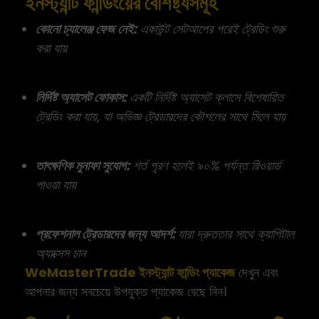
ইনস্ট্যান্ট ফান্ডিংয়ের বৈশিষ্ট্যসমূহ
কোনো চ্যালেঞ্জ ফেজ নেই:
একাউন্ট সেটআপের পরেই ট্রেডিং শুরু
করা যায়
নির্দিষ্ট অ্যাসেট ফোকাস:
একটি নির্দিষ্ট অ্যাসেট ক্লাসে বিশেষায়িত
ট্রেডিং করা যায়, যা অভিজ্ঞ ট্রেডারদের কৌশলের সাথে মিলে যায়
তাৎক্ষণিক মুনাফা সুযোগ:
শর্ত পূরণ হলেই ৯০% পর্যন্ত রিওয়ার্ড
পাওয়া যায়
প্রফেশনাল ট্রেডারদের জন্য আদর্শ:
যারা দ্রুততার সাথে ক্যাপিটাল
অ্যাক্সেস চান
WeMasterTrade ইনস্ট্যান্ট ফান্ডিং প্যাকেজ
দেখুন এবং
আপনার জন্য সবচেয়ে উপযুক্ত প্যাকেজ বেছে নিন।