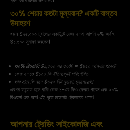
প্রপ ফার্মে এতটা উদার নয়।
৩০% শেয়ার কতটা মূল্যবান? একটি বাস্তব
উদাহরণ
ধরুন $২৫,০০০ চ্যালেঞ্জ একাউন্টে ফেজ ২-এ আপনি ৬% অর্থাৎ
$১,৫০০ মুনাফা করলেন।
৩০% রিওয়ার্ড:
$১,৫০০ এর ৩০% = $৪৫০ আপনার পকেটে
ফেজ ২-তে $১০০ ফি ইতিমধ্যেই পরিশোধিত
তার মানে ফি বাদে $৩৫০ নিট মুনাফা, চ্যালেঞ্জেই!
এরপর ফান্ডেড হলে বাকি ফেজ ১-এর ফিও ফেরত পাবেন এবং ৯০%
রিওয়ার্ড শুরু হবে। এই পুরো মডেলটা ট্রেডারের পক্ষে।
আপনার ট্রেডিং সাইকোলজি এবং