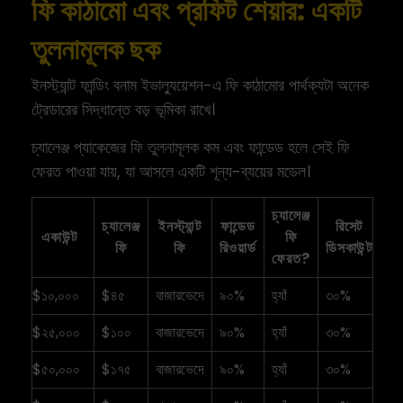
ফি কাঠামো এবং প্রফিট শেয়ার: একটি
তুলনামূলক ছক
ইনস্ট্যান্ট ফান্ডিং বনাম ইভাল্যুয়েশন-এ ফি কাঠামোর পার্থক্যটা অনেক
ট্রেডারের সিদ্ধান্তে বড় ভূমিকা রাখে।
চ্যালেঞ্জ প্যাকেজের ফি তুলনামূলক কম এবং ফান্ডেড হলে সেই ফি
ফেরত পাওয়া যায়, যা আসলে একটি শূন্য-ব্যয়ের মডেল।
চ্যালেঞ্জ
চ্যালেঞ্জ
ইনস্ট্যান্ট
ফান্ডেড
রিসেট
একাউন্ট
ফি
ফি
ফি
রিওয়ার্ড
ডিসকাউন্ট
ফেরত?
$১০,০০০
$৪৫
বাজারভেদে
৯০%
হ্যাঁ
৩০%
$২৫,০০০
$১০০
বাজারভেদে
৯০%
হ্যাঁ
৩০%
$৫০,০০০
$১৭৫
বাজারভেদে
৯০%
হ্যাঁ
৩০%