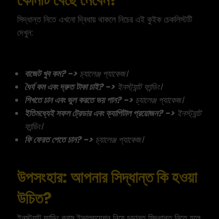
সিদ্ধান্ত নিতে এখনো দ্বিধায় থাকলে নিচের এই কুইক চেকলিস্টটি
দেখুন:
বাজেট খুব কম? ->
চ্যালেঞ্জ প্যাকেজ।
ধৈর্য কম এবং দ্রুত টাকা চাই? ->
ইনস্ট্যান্ট ফান্ডিং।
শিখতে চান এবং ভুল করতে ভয় পান? ->
চ্যালেঞ্জ প্যাকেজ।
ইতিমধ্যেই সফল ট্রেডার এবং ক্যাপিটাল প্রয়োজন? ->
ইনস্ট্যান্ট
ফান্ডিং।
ফি ফেরত পেতে চান? ->
চ্যালেঞ্জ প্যাকেজ।
উপসংহার: আপনার সিদ্ধান্ত কি হওয়া
উচিত?
ইনস্ট্যান্ট ফান্ডিং বনাম ইভাল্যুয়েশন নিয়ে চূড়ান্ত সিদ্ধান্ত নিতে হলে