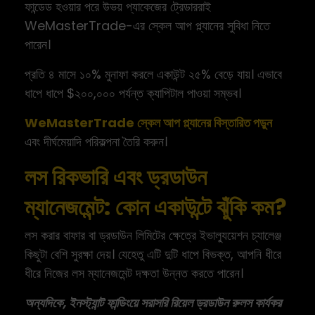
ফান্ডেড হওয়ার পরে উভয় প্যাকেজের ট্রেডাররাই
WeMasterTrade-এর স্কেল আপ প্ল্যানের সুবিধা নিতে
পারেন।
প্রতি ৪ মাসে ১০% মুনাফা করলে একাউন্ট ২৫% বেড়ে যায়। এভাবে
ধাপে ধাপে $২০০,০০০ পর্যন্ত ক্যাপিটাল পাওয়া সম্ভব।
WeMasterTrade স্কেল আপ প্ল্যানের বিস্তারিত পড়ুন
এবং দীর্ঘমেয়াদি পরিকল্পনা তৈরি করুন।
লস রিকভারি এবং ড্রডাউন
ম্যানেজমেন্ট: কোন একাউন্টে ঝুঁকি কম?
লস করার বাফার বা ড্রডাউন লিমিটের ক্ষেত্রে ইভাল্যুয়েশন চ্যালেঞ্জ
কিছুটা বেশি সুরক্ষা দেয়। যেহেতু এটি দুটি ধাপে বিভক্ত, আপনি ধীরে
ধীরে নিজের লস ম্যানেজমেন্ট দক্ষতা উন্নত করতে পারেন।
অন্যদিকে, ইনস্ট্যান্ট ফান্ডিংয়ে সরাসরি রিয়েল ড্রডাউন রুলস কার্যকর